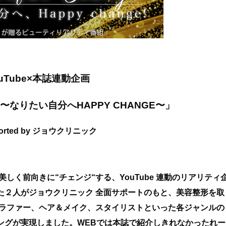
ouTube×本誌連動企画
〜
なりたい自分へHAPPY CHANGE〜」
orted by
ジョウクリニック
ンドも美しく前向きに“チェンジ“する、YouTube 連動のリアリティ
た２人がジョウクリニック 全面サポートのもと、美容整形を取
グラファー、ヘア＆メイク、スタイリストといった各ジャンルの
ングが実現しました。WEBでは本誌で紹介しきれなかったれー