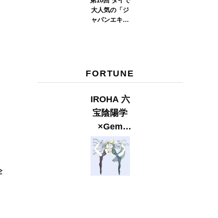
第10回 タイで
大人気の「ジ
ャパンエキス
ポタイラン
ド」とは？
Part.2
FORTUNE
IROHA 六
宝陰陽学
×Gem
Muse
【GLITTER
2023
企
SUMMER
issue】