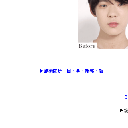
▶︎施術箇所 目・鼻・輪郭・顎
B
▶︎