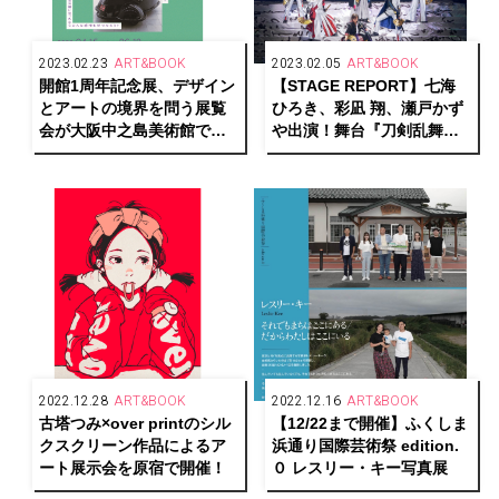
2023.02.23
ART&BOOK
2023.02.05
ART&BOOK
開館1周年記念展、デザイン
【STAGE REPORT】七海
とアートの境界を問う展覧
ひろき、彩凪 翔、瀬戸かず
会が大阪中之島美術館で開
や出演！舞台『刀剣乱舞』
幕
禺伝 矛盾源氏物語 開幕！
2022.12.28
ART&BOOK
2022.12.16
ART&BOOK
古塔つみ×over printのシル
【12/22まで開催】ふくしま
クスクリーン作品によるア
浜通り国際芸術祭 edition.
ート展示会を原宿で開催！
０ レスリー・キー写真展