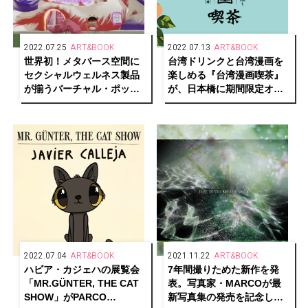
2022.07.25
ART&BOOK
2022.07.13
ART&BOOK
世界初！メタバース空間に
台湾ドリンクと台湾漫画を
セクシャルウェルネス製品
楽しめる『台湾漫画喫茶』
が揃うバーチャル・ポップ
が、日本橋に期間限定オー
アップストア
プン
「Lovehoney」が開催中
2022.07.04
ART&BOOK
2021.11.22
ART&BOOK
ハビア・カジェハの展覧会
7年間撮りためた新作を発
「MR.GÜNTER, THE CAT
表。写真家・MARCOが最
SHOW」がPARCO
新写真集の発売を記念した