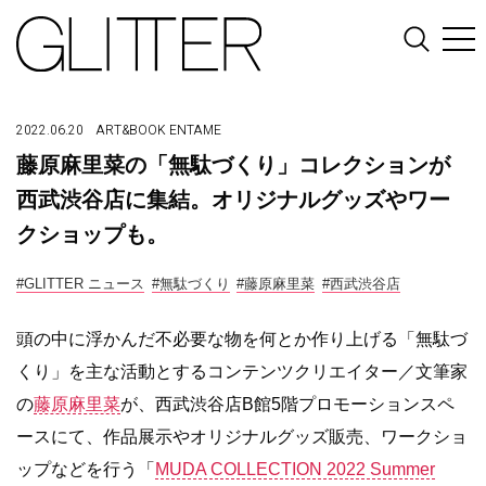
2022.06.20
ART&BOOK
ENTAME
藤原麻里菜の「無駄づくり」コレクションが
西武渋谷店に集結。オリジナルグッズやワー
クショップも。
#GLITTER ニュース
#無駄づくり
#藤原麻里菜
#西武渋谷店
頭の中に浮かんだ不必要な物を何とか作り上げる「無駄づ
くり」を主な活動とするコンテンツクリエイター／文筆家
の
藤原麻里菜
が、西武渋谷店B館5階プロモーションスペ
ースにて、作品展示やオリジナルグッズ販売、ワークショ
ップなどを行う「
MUDA COLLECTION 2022 Summer