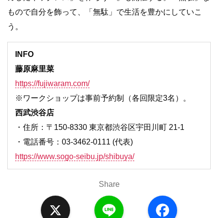
もので自分を飾って、「無駄」で生活を豊かにしていこ
う。
INFO
藤原麻里菜
https://fujiwaram.com/
※ワークショップは事前予約制（各回限定3名）。
西武渋谷店
・住所：〒150-8330 東京都渋谷区宇田川町 21-1
・電話番号：03-3462-0111 (代表)
https://www.sogo-seibu.jp/shibuya/
Share
X
L
F
i
a
n
c