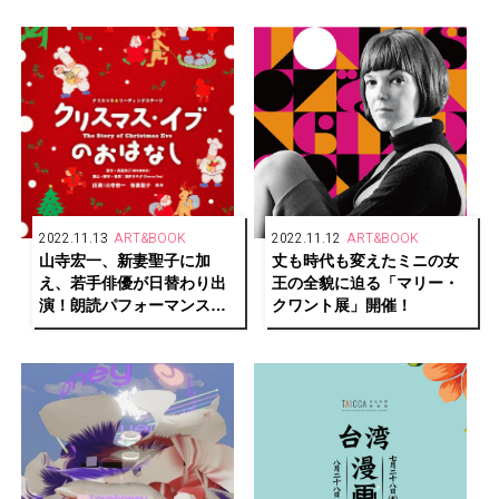
2022.11.13
ART&BOOK
2022.11.12
ART&BOOK
山寺宏一、新妻聖子に加
丈も時代も変えたミニの女
え、若手俳優が日替わり出
王の全貌に迫る「マリー・
演！朗読パフォーマンス
クワント展」開催！
「クリスマス・イブのおは
なし」上演決定