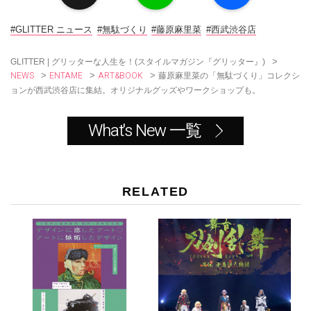
e
e
b
o
#GLITTER ニュース
#無駄づくり
#藤原麻里菜
#西武渋谷店
o
k
>
GLITTER | グリッターな人生を！(スタイルマガジン『グリッター』)
NEWS
ENTAME
ART&BOOK
>
>
>
藤原麻里菜の「無駄づくり」コレクシ
ョンが西武渋谷店に集結。オリジナルグッズやワークショップも。
What's New 一覧
RELATED