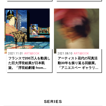
MUSEUM TOKYOで開催中
写真展を代官山で開催。
2021.11.01
ART&BOOK
2021.08.10
ART&BOOK
フランスで200万人を動員し
アーティスト花代の写真活
た巨大浮世絵展が日本凱
動30年を振り返る回顧展。
旋。「浮世絵劇場 from
「アニエスベー ギャラリー
Paris」開催中！
ブティック」にて写真
展“Keep an Eye Shut II”を
開催。
SERIES