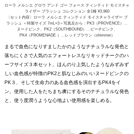
ローラ メルシエ グロウ アンド ゴー フォース ティンティド モイスチャ
ライザー ブラッシュ コレクション 全1種 ¥3,960
〈セット内容〉ローラ メルシエ ティンティド モイスチャライザー ブ
ラッシュ ＜特製サイズ 7mL×3＞写真左から：PK3（PROVENCE）…
ヌードピンク、PK2（SOUTHBOUND）…ピーチピンク、
PK4（PROMENADE ）…レッドブラウン（shimmer）
まるで血色になりすましたかのようなナチュラルな発色と
落ちにくさで人気のエフォートレスなリキッドチークのハ
ーフサイズ３本セット。ほんのり上気したようなみずみず
しい血色感が特徴のPK2と肌なじみのいいヌードピンクの
PK３、そして生命力のある血色感を演出するPK4をイ
ン。使用した人をたちまち虜にするそのナチュラルな発色
と、使う度潤うような心地よい使用感を楽しめる。