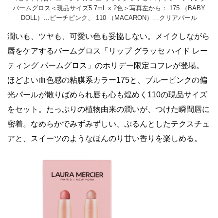
バームグロス＜現品サイズ5.7mL x 2色＞写真左から： 175 （BABY
DOLL）…ピーチピンク、 110 （MACARON）…クリアパール
潤いも、ツヤも、可愛い色も妥協しない。メイクしながら
唇をケアするバームグロス「リップ グラッセ ハイド レー
ティング バームグロス」のホリデー限定コフレが登場。
ほどよい血色感の粘膜系カラー175と、ブルーピンクの偏
光パールが散りばめられ唇も心も煌めく110の現品サイズ
をセット。たっぷりの植物由来の潤いが、つけた瞬間唇に
密着。なめらかでみずみずしい、ぷるんとしたテクスチュ
アと、スイーツのようなほんのり甘い香りを楽しめる。