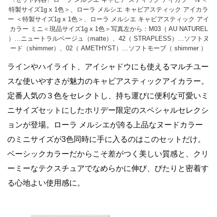
特製サイズ1g x 1色＞、ローラ メルシエ キャビアスティック アイカラ
ー ＜特製サイズ1g x 1色＞、ローラ メルシエ キャビアスティック アイ
カラー ミニ＜現品サイズ1g x 1色＞写真左から：M03（ AU NATUREL
）…ニュートラルベージュ（matte）、42（ STRAPLESS）…ソフトヌ
ード（shimmer）、02（ AMETHYST）…ソフトモーブ（ shimmer ）
ラインやハイライト、アイシャドウにも使えるマルチユー
スな使いやすさが魅力のキャビアスティックアイカラー。
定番人気の３色をセレクトし、持ち運びに便利な可愛いミ
ニサイズセットにしたホリデー限定のスペシャルセレクシ
ョンが登場。ローラ メルシエが誇る上品なヌードカラー
のミニサイズが3色同時に手に入るのはこのセットだけ。
ベーシックカラーだからこそ差がつく美しい質感と、クリ
ーミーなテクスチュアでなめらかに伸び、ぴたりと密着す
る心地よい使用感に。