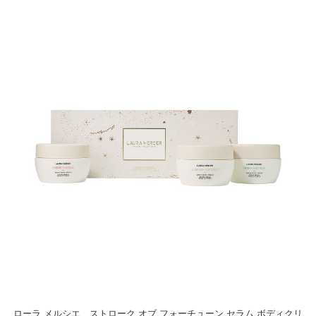
ローラ メルシエ ストローク オブ フォーチューン セラム ボディクリ