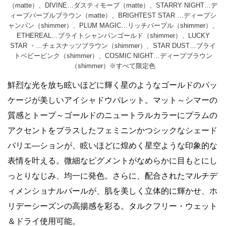
（matte）、DIVINE…ダスティモーブ（matte）、STARRY NIGHT…デ
ィープパープルブラウン（matte）、BRIGHTEST STAR …ディープシ
ャンパン（shimmer）、PLUM MAGIC…リッチパープル（shimmer）、
ETHEREAL…ブライトシャンパンゴールド（shimmer）、LUCKY
STAR ・…チェスナッツブラウン（shimmer）、STAR DUST…ブライ
トベビーピンク（shimmer）、COSMIC NIGHT…ディープブラウン
（shimmer）※すべて限定色
鮮烈な光を放ち眩いほどに輝く星のようなゴールドのパッ
ケージが美しいアイシャドウパレット。マット～シマーの
質感とトープ～ゴールドのニュートラルカラーにプラムの
アクセントをプラスしたフェミニンかつシックなシェード
バリエ―ションが、眩いほどに煌めく星空ような印象的な
表情を叶える。微細なピグメントがなめらかに目もとにし
っとりなじみ、均一に発色。さらに、配合されたマルチデ
ィメンショナルパールが、肌を美しく立体的に輝かせ、ホ
リデーシーズンの高揚感を彩る。タルクフリー・ウェット
＆ドライ使用可能。