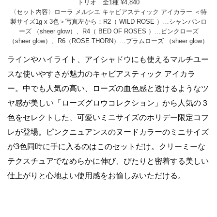
トリオ 全1種 ¥4,840
〈セット内容〉ローラ メルシエ キャビアスティック アイカラー ＜特
製サイズ1g x 3色＞写真左から：R2（ WILD ROSE ）…シャンパンロ
ーズ （sheer glow）、R4（ BED OF ROSES ）…ピンクローズ
（sheer glow）、R6（ROSE THORN）…プラムローズ （sheer glow）
ラインやハイライト、アイシャドウにも使えるマルチユー
スな使いやすさが魅力のキャビアスティック アイカラ
ー。中でも人気の高い、ローズの血色感と透けるようなツ
ヤ感が美しい「ローズグロウコレクション」から人気の３
色をセレクトした、可愛いミニサイズのホリデー限定コフ
レが登場。ピンクニュアンスのヌードカラーのミニサイズ
が3色同時に手に入るのはこのセットだけ。クリーミーな
テクスチュアでなめらかに伸び、ぴたりと密着する美しい
仕上がりと心地よい使用感をお愉しみいただける。