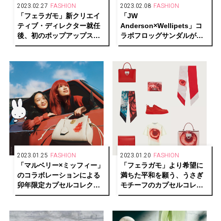
2023.02.27
FASHION
2023.02.08
FASHION
「フェラガモ」新クリエイ
「JW
ティブ・ディレクター就任
Anderson×Wellipets」コ
後、初のポップアップスト
ラボフロッグサンダルが先
アを東京・大阪で開催
行発売！2023年秋冬コレク
ションを発表
2023.01.25
FASHION
2023.01.20
FASHION
「マルベリー×ミッフィー」
「フェラガモ」より希望に
のコラボレーションによる
満ちた平和を願う、うさぎ
卯年限定カプセルコレクシ
モチーフのカプセルコレク
ョンが登場
ションが発売中