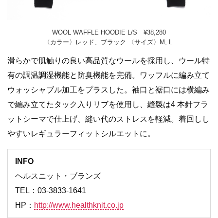
WOOL WAFFLE HOODIE L/S ¥38,280
〈カラー〉レッド、ブラック 〈サイズ〉M, L
滑らかで肌触りの良い高品質なウールを採用し、ウール特
有の調温調湿機能と防臭機能を完備。ワッフルに編み立て
ウォッシャブル加工をプラスした。袖口と裾口には横編み
で編み立てたタック入りリブを使用し、縫製は4 本針フラ
ットシーマで仕上げ、縫い代のストレスを軽減。着回しし
やすいレギュラーフィットシルエットに。
INFO
ヘルスニット・ブランズ
TEL：03-3833-1641
HP：
http://www.healthknit.co.jp