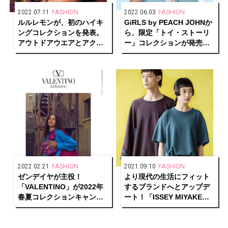
2022.07.11
FASHION
2022.06.03
FASHION
ルルレモンが、初のハイキ
GiRLS by PEACH JOHNか
ングコレクションを発表。
ら、限定「トイ・ストーリ
アウトドアウエアとアクセ
ー」コレクションが発売
サリー22アイテムをライン
中。井上咲楽＆なえなのに
ナップ
よる新商品着用ビジュアル
も公開！
2022.02.21
FASHION
2021.09.10
FASHION
ゼンデイヤが主役！
より現代の生活にフィット
「VALENTINO」が2022年
するブランドへとアップデ
春夏コレクションキャンペ
ート！「ISSEY MIYAKE」
ーンのショートムービーを
の新生「HaaT」が特別展示
公開。
「EVERY TIME」を東京・
大阪にて開催中。