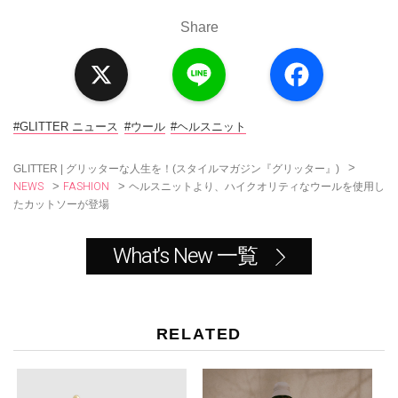
Share
X
L
F
i
a
n
c
e
e
b
o
#GLITTER ニュース
#ウール
#ヘルスニット
o
k
>
GLITTER | グリッターな人生を！(スタイルマガジン『グリッター』)
NEWS
FASHION
>
>
ヘルスニットより、ハイクオリティなウールを使用し
たカットソーが登場
What's New 一覧
RELATED