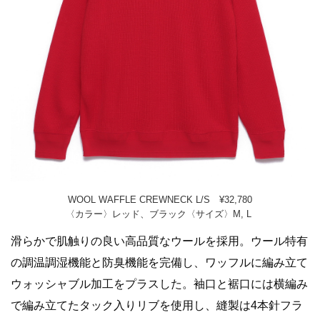
WOOL WAFFLE CREWNECK L/S ¥32,780
〈カラー〉レッド、ブラック〈サイズ〉M, L
滑らかで肌触りの良い高品質なウールを採用。ウール特有
の調温調湿機能と防臭機能を完備し、ワッフルに編み立て
ウォッシャブル加工をプラスした。袖口と裾口には横編み
で編み立てたタック入りリブを使用し、縫製は4本針フラ