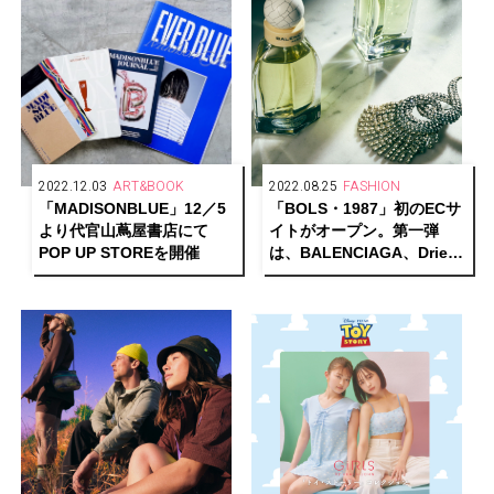
2022.12.03
ART&BOOK
2022.08.25
FASHION
「MADISONBLUE」12／5
「BOLS・1987」初のECサ
より代官山蔦屋書店にて
イトがオープン。第一弾
POP UP STOREを開催
は、BALENCIAGA、Dries
Van Noten、Paco
Rabanne