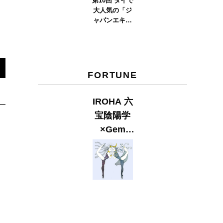
第10回 タイで
大人気の「ジ
ャパンエキス
ポタイラン
ド」とは？
Part.2
FORTUNE
IROHA 六
宝陰陽学
×Gem
Muse
【GLITTER
2023
SUMMER
issue】