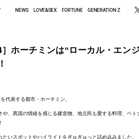
NEWS
LOVE&SEX
FORTUNE
GENERATION Z
.4］ホーチミンは“ローカル・エン
！
ムを代表する都市・ホーチミン。
さや、異国の情緒を感じる建造物、地元民も愛する料理、ベト
！
れたいスポットやハイライトをぎゅぎゅっと詰め込みました。