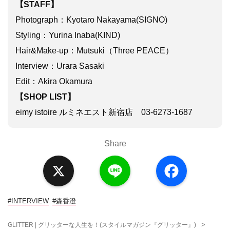
【STAFF】
Photograph：Kyotaro Nakayama(SIGNO)
Styling：Yurina Inaba(KIND)
Hair&Make-up：Mutsuki（Three PEACE）
Interview：Urara Sasaki
Edit：Akira Okamura
【SHOP LIST】
eimy istoire ルミネエスト新宿店 03-6273-1687
Share
X
L
F
i
a
n
c
e
e
b
o
#INTERVIEW
#森香澄
o
k
>
GLITTER | グリッターな人生を！(スタイルマガジン『グリッター』)