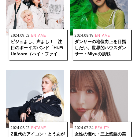
2024.09.02
ENTAME
2024.08.19
ENTAME
ビジュよし、声よし！ 注
ダンサーの地位向上を目指
目のボーイズバンド「Hi-Fi
したい。世界的ハウスダン
Un!corn（ハイ・ファイ・
サー・Miyuの挑戦
ユニコーン）」がカバーに
登場。
2024.08.02
ENTAME
2024.07.24
BEAUTY
Z世代のアイコン・とうあが
女性の憧れ・三上悠亜の美