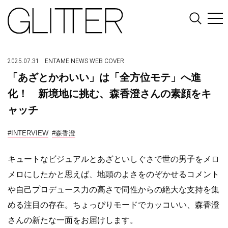
2025.07.31
ENTAME
NEWS
WEB COVER
「あざとかわいい」は「全方位モテ」へ進
化！ 新境地に挑む、森香澄さんの素顔をキ
ャッチ
#INTERVIEW
#森香澄
キュートなビジュアルとあざといしぐさで世の男子をメロ
メロにしたかと思えば、地頭のよさをのぞかせるコメント
や自己プロデュース力の高さで同性からの絶大な支持を集
める注目の存在。ちょっぴりモードでカッコいい、森香澄
さんの新たな一面をお届けします。