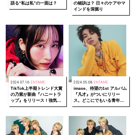
語る“私は私”の一面は？
の秘訣は？ 日々のケアやマ
インドを深掘り
2024.07.16
ENTAME
2024.05.08
ENTAME
TikTok上半期トレンド大賞
imase、待望の1st アルバム
の乃紫が新曲『ハニートラ
『凡才』がついにリリー
ップ』をリリース！強気な
ス。どこにでもいる青年だ
女の子を描く彼女の根源と
った彼の“凡才なりの戦い
想いとは
方”とは