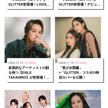
GLITTER初登場！LOOSE
GLITTER初登場！デビュー
POPSで描く等身大の輝き
に向けた7人の想いとは【前
【後編】
編】
2024.12.12
ENTAME
2024.11.15
ENTAME
多面的なアーティストの顔
「美少女図鑑」
を持つ【EXILE
×「GLITTER」コラボの特
TAKAHIRO】が初登場！
別カバーを公開！
輝き、そして走り続けるそ
の胸の内