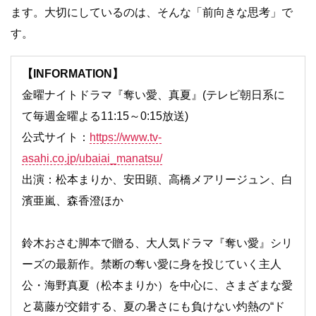
ます。大切にしているのは、そんな「前向きな思考」で
す。
【INFORMATION】
金曜ナイトドラマ『奪い愛、真夏』(テレビ朝日系に
て毎週金曜よる11:15～0:15放送)
公式サイト：
https://www.tv-
asahi.co.jp/ubaiai_manatsu/
出演：松本まりか、安田顕、高橋メアリージュン、白
濱亜嵐、森香澄ほか
鈴木おさむ脚本で贈る、大人気ドラマ『奪い愛』シリ
ーズの最新作。禁断の奪い愛に身を投じていく主人
公・海野真夏（松本まりか）を中心に、さまざまな愛
と葛藤が交錯する、夏の暑さにも負けない灼熱の“ド