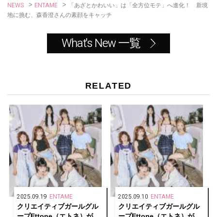
NEWS
ENTAME
>
>
「あざとかわいい」は「全方位モテ」へ進化！ 新境
地に挑む、森香澄さんの素顔をキャッチ
What's New 一覧
RELATED
2025.09.19
ENTAME
2025.09.10
ENTAME
クリエイティブガールグル
クリエイティブガールグル
ープEttone（エトネ）が
ープEttone（エトネ）が