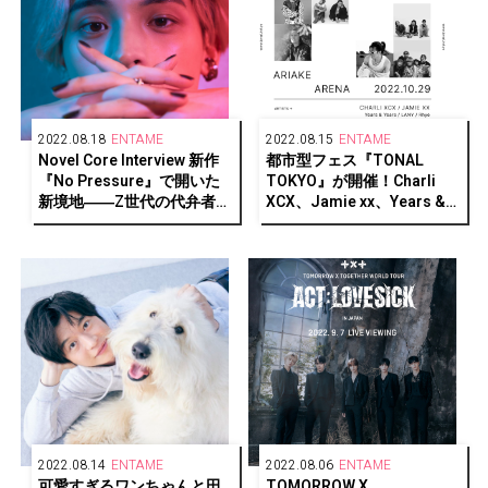
2022.08.18
ENTAME
2022.08.15
ENTAME
Novel Core Interview 新作
都市型フェス『TONAL
『No Pressure』で開いた
TOKYO』が開催！Charli
新境地――Z世代の代弁者が
XCX、Jamie xx、Years &
見つめる今
Years、LANY、Rhye、
Tohji、Tempalay、Kroiが
出演
2022.08.14
ENTAME
2022.08.06
ENTAME
可愛すぎるワンちゃんと田
TOMORROW X