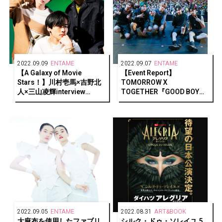
2022.09.09
ENTAME
2022.09.07
ENTAME
【A Galaxy of Movie
【Event Report】
Stars！】川村壱馬×吉野北
TOMORROW X
人×三山凌輝interview
TOGETHER『GOOD BOY
『HiGH&LOW THE WORST
GONE BAD』発売記念ショ
X』
ーケース開催！2年7ヶ月ぶ
りの来日にMOA歓喜！
2022.09.05
ENTAME
2022.08.31
ART&BOOK
大麻布を使用したファブリ
シルク・ドゥ・ソレイユ 5