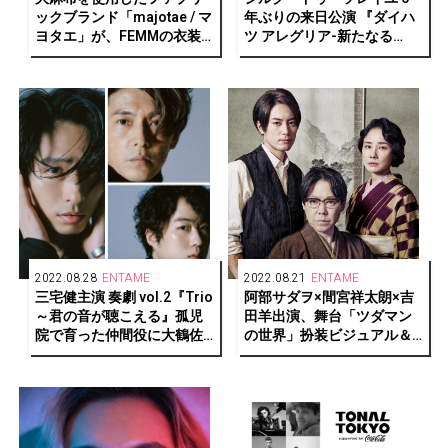
ックブランド「majotae / マ
年ぶりの来日公演 『ダイハ
ヨタエ」が、FEMMの衣装
ツ アレグリア-新たなる
とコラボレーション
光-』が東京・大阪で開催決
定！
2022.08.28
ENTAME
2022.08.21
ENTAME
三宅健主演 奏劇 vol.2『Trio
阿部サダヲ×間宮祥太朗×吉
～君の音が聴こえる』孤児
田羊出演、舞台「ツダマン
院で育った仲間役に大鶴佐
の世界」扮装ビジュアル＆
助、藤木直人
松尾直筆イラスト公開！