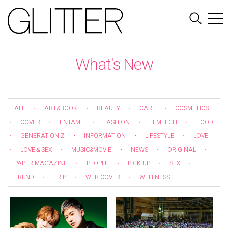
What's New
ALL
・
ART&BOOK
・
BEAUTY
・
CARE
・
COSMETICS
・
COVER
・
ENTAME
・
FASHION
・
FEMTECH
・
FOOD
・
GENERATION Z
・
INFORMATION
・
LIFESTYLE
・
LOVE
・
LOVE＆SEX
・
MUSIC&MOVIE
・
NEWS
・
ORIGINAL
・
PAPER MAGAZINE
・
PEOPLE
・
PICK UP
・
SEX
・
TREND
・
TRIP
・
WEB COVER
・
WELLNESS