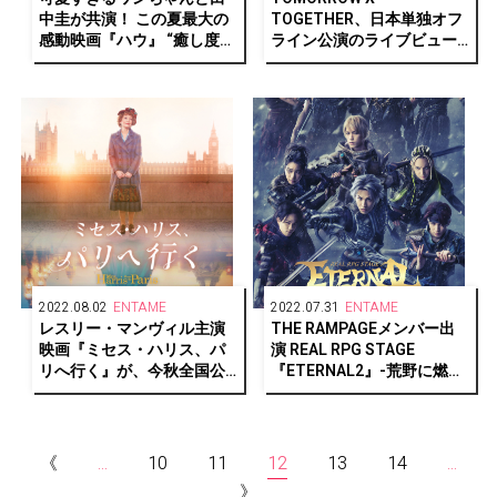
中圭が共演！ この夏最大の
TOGETHER、日本単独オフ
感動映画『ハウ』 “癒し度
ライン公演のライブビュー
MAX”のフォトギャラリー
イングを開催！
2022.08.02
ENTAME
2022.07.31
ENTAME
レスリー・マンヴィル主演
THE RAMPAGEメンバー出
映画『ミセス・ハリス、パ
演 REAL RPG STAGE
リへ行く』が、今秋全国公
『ETERNAL2』-荒野に燃ゆ
開決定！
る正義- 開幕！
《
...
10
11
12
13
14
...
》