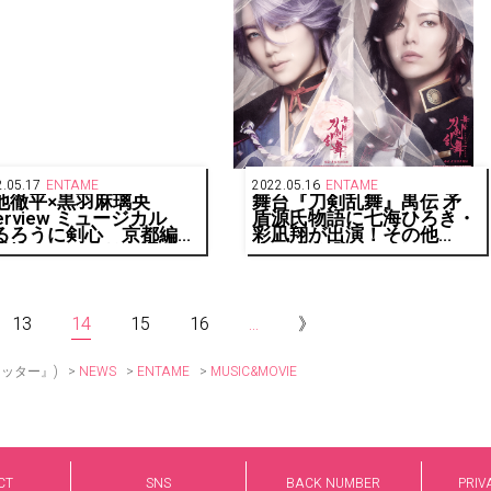
.05.17
ENTAME
2022.05.16
ENTAME
池徹平×黒羽麻璃央
舞台『刀剣乱舞』禺伝 矛
terview ミュージカル
盾源氏物語に七海ひろき・
るろうに剣心 京都編』
彩凪翔が出演！その他
対峙するふたりが語る、
2023年以降のラインナッ
を生きる表現者としての
プも続々解禁
化
13
14
15
16
...
》
>
>
>
MUSIC&MOVIE
リッター』)
NEWS
ENTAME
CT
SNS
BACK NUMBER
PRIV