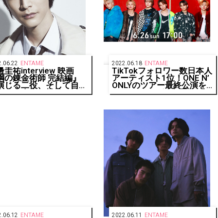
.06.22
ENTAME
2022.06.18
ENTAME
圭祐interview 映画
TikTokフォロワー数日本人
鋼の錬金術師 完結編』
アーティスト1位！ONE N’
演じる二役、そして自分
ONLYのツアー最終公演を
身ーー人生の根幹に触れ
Huluストアで独占配信！
ことでわかる生き様
.06.12
ENTAME
2022.06.11
ENTAME