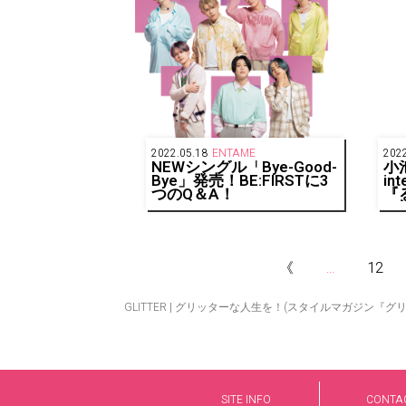
2022.05.18
ENTAME
2022
NEWシングル「Bye-Good-
小
Bye」発売！BE:FIRSTに3
in
つのQ＆A！
『
で
役
変
《
...
12
GLITTER | グリッターな人生を！(スタイルマガジン『グ
SITE INFO
CONTA