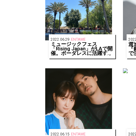
2022.06.29
ENTAME
2022
ミュージックフェス
渡邊
「Rising Japan」がLAで開
『
催。ボーダレスに活躍する
で
あのアーティストたちが参
自
加！
る
2022.06.15
ENTAME
2022