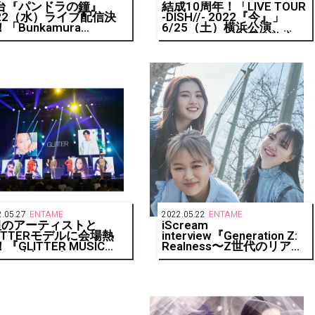
台『パンドラの鐘』
結成10周年！「LIVE TOUR
/22（水）ライブ配信決
-DISH//- 2022『今』」
「Bunkamura
6/25（土）横浜公演、
REAMING」にて
Huluストアで生配信決定！
.05.27
ENTAME
2022.05.22
ENTAME
組のアーティストと
iScream
LITTERモデルに会場熱
interview『Generation Z:
『GLITTER MUSIC
Realness〜Z世代のリア
ES』独占レポート
ル〜』