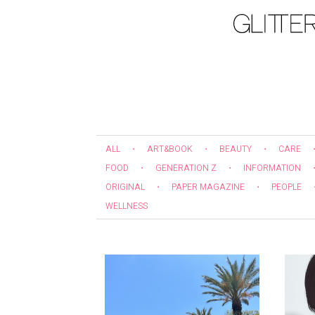
ALL
・
ART&BOOK
・
BEAUTY
・
CARE
FOOD
・
GENERATION Z
・
INFORMATION
ORIGINAL
・
PAPER MAGAZINE
・
PEOPLE
WELLNESS