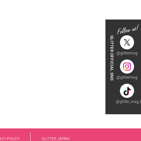
GLITTER OFFICIAL SNS
@glittermag
@glittermag
@glitter_mag_t
ACY POLICY
GLITTER JAPAN