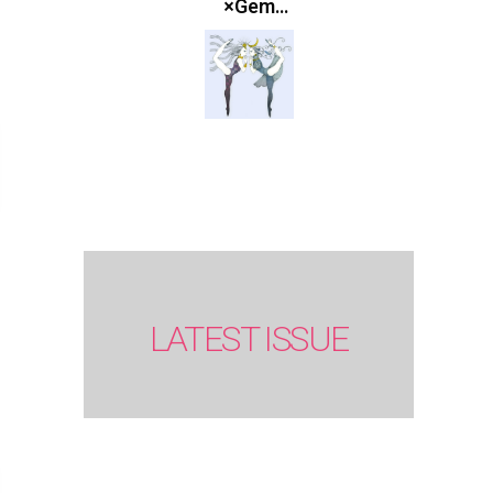
×Gem
Muse
【GLITTER
2023
SUMMER
issue】
LATEST ISSUE