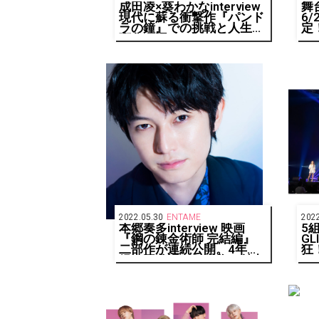
成田凌×葵わかなinterview
舞
現代に蘇る衝撃作『パンド
6
ラの鐘』での挑戦と人生の
定！
変化を語る
ST
2022.05.30
ENTAME
2022
本郷奏多interview 映画
5
『鋼の錬金術師 完結編』
G
二部作が連続公開。4年を
狂！
経て再確認した本作の魅力
F
と自身の変化