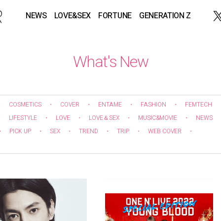
NEWS
LOVE&SEX
FORTUNE
GENERATION Z
What's New
・
COSMETICS
・
COVER
・
ENTAME
・
FASHION
・
FEMTECH
・
LIFESTYLE
・
LOVE
・
LOVE＆SEX
・
MUSIC&MOVIE
・
NEWS
・
PICK UP
・
SEX
・
TREND
・
TRIP
・
WEB COVER
・