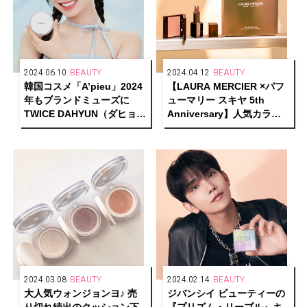
2024.06.10
BEAUTY
2024.04.12
BEAUTY
韓国コスメ「A’pieu」2024
【LAURA MERCIER ×パフ
年もブランドミューズに
ューマリー スキヤ 5th
TWICE DAHYUN（ダヒョ
Anniversary】人気カラー
ン）を起用し新ビジュアル
アイテムの日本限定キット
公開
を発売
2024.03.08
BEAUTY
2024.02.14
BEAUTY
大人気ウォンジョンヨ♪ 売
ジバンシイ ビューティーの