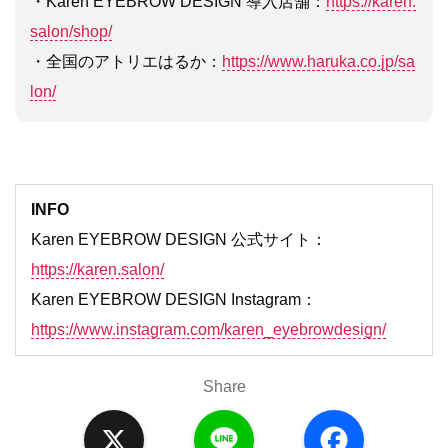
・Karen EYEBROW DESIGN 導入店舗：
https://karen.
salon/shop/
・全国のアトリエはるか：
https://www.haruka.co.jp/sa
lon/
INFO
Karen EYEBROW DESIGN 公式サイト：
https://karen.salon/
Karen EYEBROW DESIGN Instagram：
https://www.instagram.com/karen_eyebrowdesign/
Share
X
L
F
i
a