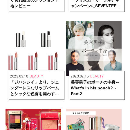
り切れ続出のクッション下
『プリズム・リーブル』キ
地レビュー
ャンペーンにSEVENTEEN
のJOSHUAが登場
2023.03.18
BEAUTY
2023.02.15
BEAUTY
「ジバンシイ」より、ジェ
美容男子のポーチの中身～
ンダーレスなリップバーム
What’s in his pouch?～
とシックな色香を漂わす新
Part.2
作のルージュが発売