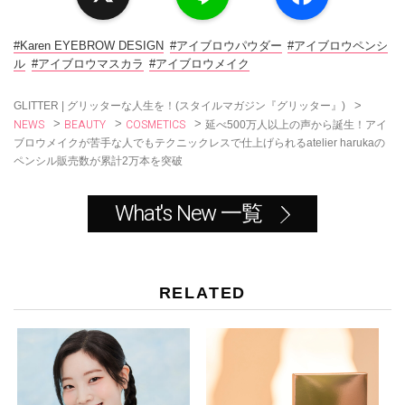
n
c
e
e
b
o
#Karen EYEBROW DESIGN
#アイブロウパウダー
#アイブロウペンシ
o
ル
#アイブロウマスカラ
#アイブロウメイク
k
>
GLITTER | グリッターな人生を！(スタイルマガジン『グリッター』)
NEWS
BEAUTY
COSMETICS
>
>
>
延べ500万人以上の声から誕生！アイ
ブロウメイクが苦手な人でもテクニックレスで仕上げられるatelier harukaの
ペンシル販売数が累計2万本を突破
What's New 一覧
RELATED