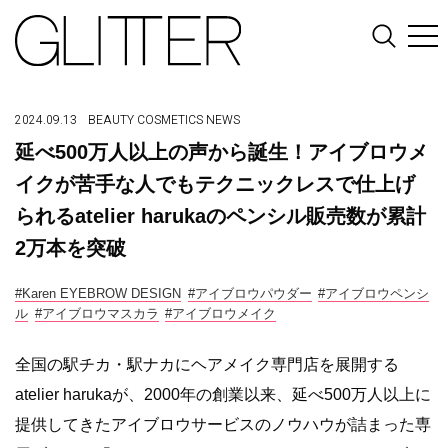
2024.09.13
BEAUTY
COSMETICS
NEWS
延べ500万人以上の声から誕生！アイブロウメ
イクが苦手な人でもテクニックレスで仕上げ
られるatelier harukaのペンシル販売数が累計
2万本を突破
#Karen EYEBROW DESIGN
#アイブロウパウダー
#アイブロウペンシ
ル
#アイブロウマスカラ
#アイブロウメイク
全国の駅チカ・駅ナカにヘアメイク専門店を展開する
atelier harukaが、2000年の創業以来、延べ500万人以上に
提供してきたアイブロウサービスのノウハウが詰まった専