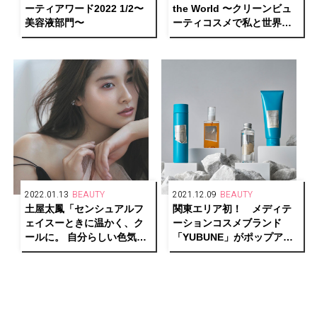
ーティアワード2022 1/2〜
the World 〜クリーンビュ
美容液部門〜
ーティコスメで私と世界を
トランスフォーム〜
2022.01.13
BEAUTY
2021.12.09
BEAUTY
土屋太鳳「センシュアルフ
関東エリア初！ メディテ
ェイスーときに温かく、ク
ーションコスメブランド
ールに。 自分らしい色気を
「YUBUNE」がポップアッ
メイクからー」
プストアを開催。