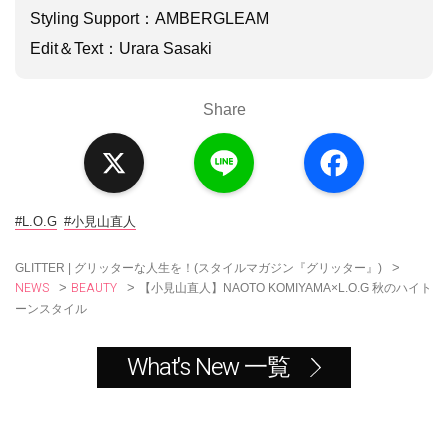
Styling Support：AMBERGLEAM
Edit＆Text：Urara Sasaki
Share
X
L
F
i
a
n
c
e
e
b
o
#L.O.G
#小見山直人
o
k
>
GLITTER | グリッターな人生を！(スタイルマガジン『グリッター』)
NEWS
BEAUTY
>
>
【小見山直人】NAOTO KOMIYAMA×L.O.G 秋のハイト
ーンスタイル
What's New 一覧