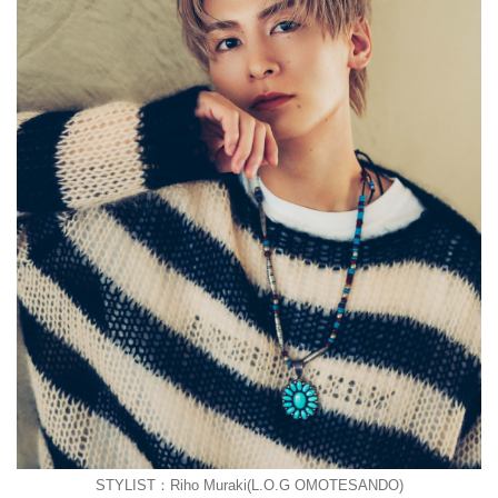
STYLIST：Riho Muraki(L.O.G OMOTESANDO)