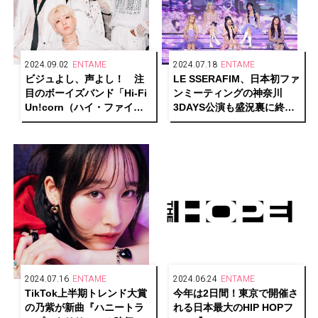
2024.09.02
ENTAME
2024.07.18
ENTAME
ビジュよし、声よし！ 注
LE SSERAFIM、日本初ファ
目のボーイズバンド「Hi-Fi
ンミーティングの神奈川
Un!corn（ハイ・ファイ・
3DAYS公演も盛況裏に終
ユニコーン）」がカバーに
了！ …兵庫、愛知、神奈川
登場。
公演を終え、ファイナル福
岡2DAYS公演へ！
2024.07.16
ENTAME
2024.06.24
ENTAME
TikTok上半期トレンド大賞
今年は2日間！東京で開催さ
の乃紫が新曲『ハニートラ
れる日本最大のHIP HOPフ