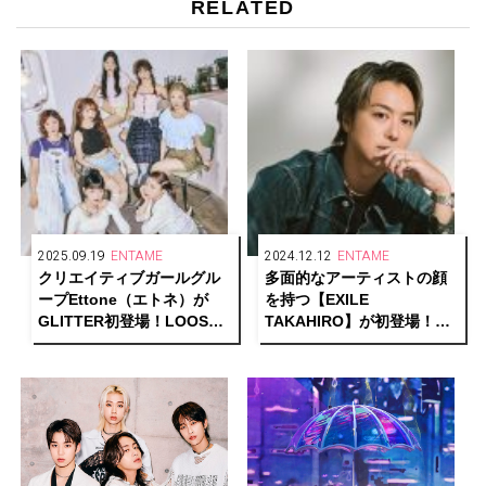
RELATED
2025.09.19
ENTAME
2024.12.12
ENTAME
クリエイティブガールグル
多面的なアーティストの顔
ープEttone（エトネ）が
を持つ【EXILE
GLITTER初登場！LOOSE
TAKAHIRO】が初登場！
POPSで描く等身大の輝き
輝き、そして走り続けるそ
【後編】
の胸の内