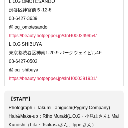
L.O.G OMOTESANDO
渋谷区神宮前５-12-6
03-6427-3639
@log_omotesando
https://beauty.hotpepper.jp/slnH000249954/
L.O.G SHIBUYA
東京都渋谷区神南1-20-9 パークウェイビル4F
03-6427-0502
@log_shibuya
https://beauty.hotpepper.jp/slnH000391931/
【STAFF】
Photograph：Takumi Taniguchi(Pygmy Company)
Hair&Make-up：Riho Muraki(L.O.G・小見山さん), Mai
Kuroishi（Lila・Tsukasaさん、Ippeiさん）