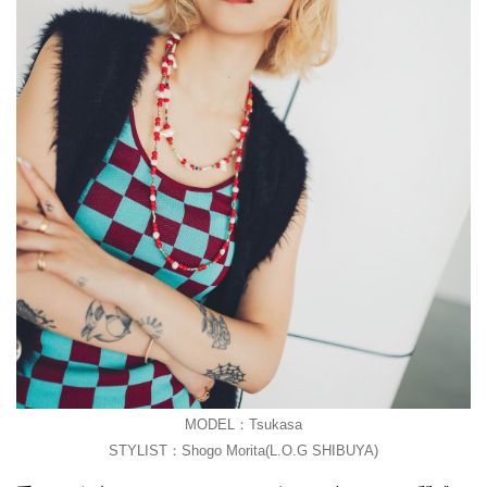
MODEL：Tsukasa
STYLIST：Shogo Morita(L.O.G SHIBUYA)