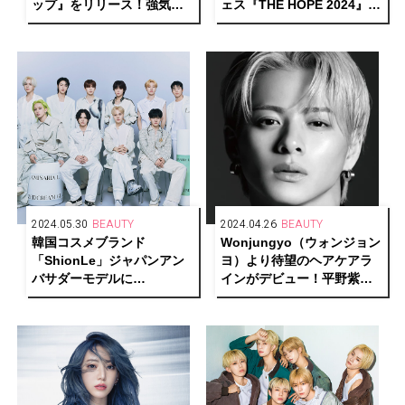
ップ』をリリース！強気な
ェス『THE HOPE 2024』ア
女の子を描く彼女の根源と
ーティストラインナップ第
想いとは
一弾解禁
2024.05.30
BEAUTY
2024.04.26
BEAUTY
韓国コスメブランド
Wonjungyo（ウォンジョン
「ShionLe」ジャパンアン
ヨ）より待望のヘアケアラ
バサダーモデルに
インがデビュー！平野紫耀
「TREASURE」が就任
（Number_i）が広告キャラ
クターに就任