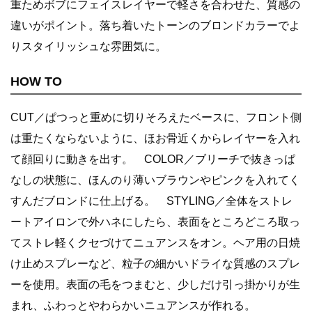
重ためボブにフェイスレイヤーで軽さを合わせた、質感の
違いがポイント。落ち着いたトーンのブロンドカラーでよ
りスタイリッシュな雰囲気に。
HOW TO
CUT／ぱつっと重めに切りそろえたベースに、フロント側
は重たくならないように、ほお骨近くからレイヤーを入れ
て顔回りに動きを出す。 COLOR／ブリーチで抜きっぱ
なしの状態に、ほんのり薄いブラウンやピンクを入れてく
すんだブロンドに仕上げる。 STYLING／全体をストレ
ートアイロンで外ハネにしたら、表面をところどころ取っ
てストレ軽くクセづけてニュアンスをオン。ヘア用の日焼
け止めスプレーなど、粒子の細かいドライな質感のスプレ
ーを使用。表面の毛をつまむと、少しだけ引っ掛かりが生
まれ、ふわっとやわらかいニュアンスが作れる。