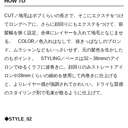
HOW TO
CUT／地毛はボブくらいの長さで、そこにエクステをつけ
てロングヘアに。さらに顔回りにもエクステをつけて、前
髪幅を狭く設定。全体にレイヤーを入れて地毛となじませ
る。 COLOR／色入れはなしで、抜きっぱなしのブロン
ド。ムラシャンなどもいっさいせず、元の髪色を生かした
のもポイント。 STYLING／ベースは32～38mmのアイ
ロンでゆるくラフに波巻きに。顔回りのみストレートアイ
ロンや28mmくらいの細めを使用して内巻きに仕上げる
と、よりレイヤー感が強調されてかわいい。ドライな質感
のスタイリング剤で毛束が散るように仕上げて。
◆STYLE_02