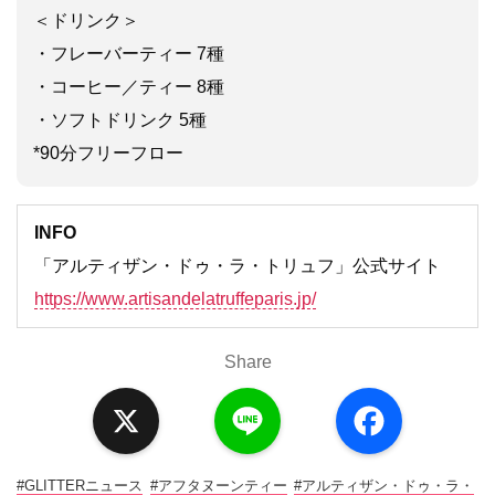
＜ドリンク＞
・フレーバーティー 7種
・コーヒー／ティー 8種
・ソフトドリンク 5種
*90分フリーフロー
INFO
「アルティザン・ドゥ・ラ・トリュフ」公式サイト
https://www.artisandelatruffeparis.jp/
Share
X
L
F
i
a
n
c
e
e
b
o
#GLITTERニュース
#アフタヌーンティー
#アルティザン・ドゥ・ラ・