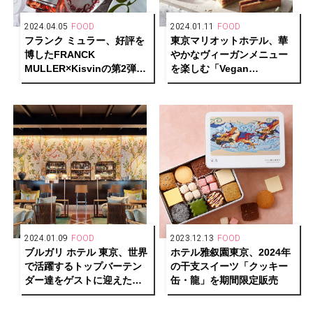
2024.04.05
FOOD
2024.01.11
FOOD
フランク ミュラー、好評を
東京マリオットホテル、華
博したFRANCK
やかなヴィーガンメニュー
MULLER×Kisvinの第2弾
を楽しむ「Vegan
「Pinot Noir Rosé 2022」
Afternoon Tea -Spring-」
を発売
を発売
2024.01.09
FOOD
2023.12.13
FOOD
ブルガリ ホテル 東京、世界
ホテル雅叙園東京、2024年
で活躍するトップバーテン
の干支スイーツ「クッキー
ダー達をゲストに迎えたカ
缶・龍」を期間限定販売
クテルイベント「シンポジ
ア」を特別開催