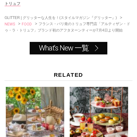
o
トリュフ
k
>
GLITTER | グリッターな人生を！(スタイルマガジン『グリッター』)
NEWS
FOOD
>
>
フランス・パリ発のトリュフ専門店「アルティザン・ド
ゥ・ラ・トリュフ」ブランド初のアフタヌーンティーが7月4日より開始
What's New 一覧
RELATED