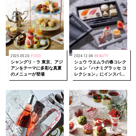
2025.05.20
FOOD
2024.12.06
BEAUTY
シャングリ・ラ 東京、アジ
シュウ ウエムラの春コレク
アンをテーマに多彩な真夏
ション「ハナミグラッセ コ
のメニューが登場
レクション」にインスパイ
アされたアフタヌーンティ
ーがキンプトン新宿東京に
登場