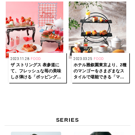
2023.11.28
FOOD
2023.03.25
FOOD
ザ ストリングス 表参道に
ホテル雅叙園東京より、2種
て、フレッシュな苺の美味
のマンゴーをさまざまなス
しさ弾ける「ポッピングス
タイルで堪能できる「マン
トロベリー アフタヌーンテ
ゴーアフタヌーンティー」
ィー」登場
が登場
SERIES