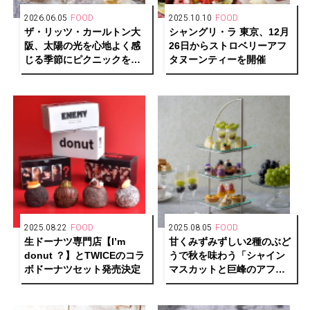
2026.06.05
FOOD
2025.10.10
FOOD
ザ・リッツ・カールトン大
シャングリ・ラ 東京、12月
阪、太陽の光を心地よく感
26日からストロベリーアフ
じる季節にピクニックをイ
タヌーンティーを開催
メージしたアフタヌーンテ
ィーを6月18日から開催
2025.08.22
FOOD
2025.08.05
FOOD
生ドーナツ専門店【I’m
甘くみずみずしい2種のぶど
donut ？】とTWICEのコラ
うで秋を味わう「シャイン
ボドーナツセット発売決定
マスカットと巨峰のアフタ
ヌーンティー」