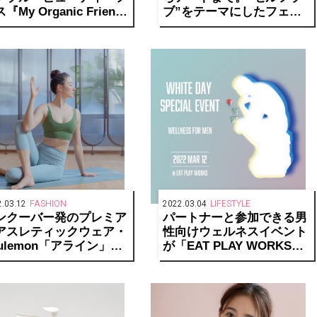
『My Organic Friends
ブ”をテーマにしたフェス
 by Salon de LA
「SELF LOVE FES」が
RPE 2022』を6/10から
4/22（金）より3日間開
日間開催！
催！
.03.12
FASHION
2022.03.04
LIFESTYLE
ンクーバー発のプレミア
パートナーと参加できる男
アスレティックウェア・
性向けウェルネスイベント
lulemon「アライン」シ
が「EAT PLAY WORKS」
ーズの魅力
で開催。2人で心身ともに
健やかに生きるヒントを見
つけよう。