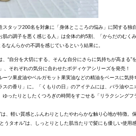
性スタッフ200名を対象に「身体とこころの悩み」に関する独
お肌の調子を悪く感じる人」は全体の約5割、「からだのむく
よるなんらかの不調を感じているという結果に。
は、“自分を大切にする、そんな自分にさらに気持ちが高まる”
日」、それぞれの気分に合わせたボディケアシリーズを発売！
ルーツ果皮油やベルガモット果実油などの精油をベースに気持
ラスの香り」に。「くもりの日」のアイテムには、バラ油やニ
、ゆったりとしたくつろぎの時間をすごせる「リラクシングフ
ル”は、軽い質感とふんわりとしたやわらかな触り心地が特徴。
まとうタオル”は、しっとりとした肌当たりで髪にも優しい使用