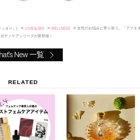
b
o
o
k
>
>
>
LOVE＆SEX
WELLNESS
女性のお悩みに寄り添う。「アフタ
リッター』)
たボディケアシリーズが新登場！
hat's New 一覧
RELATED