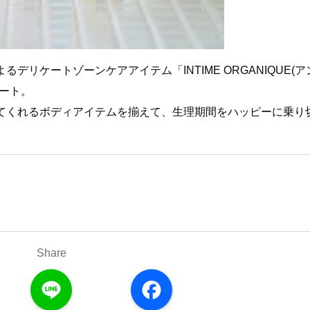
リケートゾーンケアアイテム「INTIME ORGANIQUE(ア
ート。
てくれるボディアイテムを揃えて、生理期間をハッピーに乗り
Share
L
F
i
a
n
c
e
e