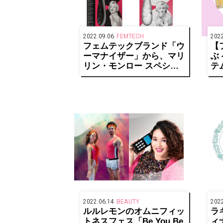
2022.09.06
FEMTECH
2022
フェムテックブランド「ウ
【
ーマナイザー」から、マリ
ぶ
リン・モンロー スペシャ
テ
ルエディションが4色展開
ア
で発売
2022.06.14
BEAUTY
2022
ルルレモンのオムニフィッ
ラ
トネスフェス「Be You Be
ィ