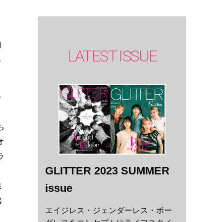
自
LATEST ISSUE
み
を
ち
オ
ラ
GLITTER 2023 SUMMER
issue
保
感
エイジレス・ジェンダーレス・ボー