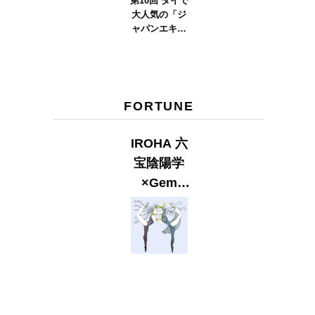
第10回 タイで
大人気の「ジ
ャパンエキス
ポタイラン
ド」とは？
Part.2
FORTUNE
IROHA 六
宝陰陽学
×Gem
Muse
【GLITTER
2023
SUMMER
issue】