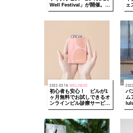
Well Festival」が開催。平
ェス
野ノラがオープニングゲス
Fes
トに決定！
CA
2
2022.03.16
WELLNESS
2022
初心者も安心！ ピルが1
バ
ヶ月無料でお試しできるオ
ム
ンラインピル診療サービス
lu
「mederi Pill」がスター
リ
ト。