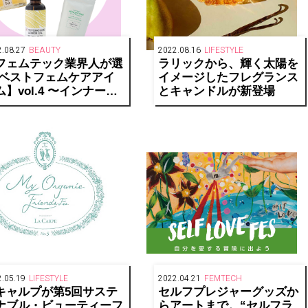
.08.27
BEAUTY
2022.08.16
LIFESTYLE
フェムテック業界人が選
ラリックから、輝く太陽を
 ベストフェムケアアイ
イメージしたフレグランス
ム】vol.4 〜インナーケ
とキャンドルが新登場
〜
.05.19
LIFESTYLE
2022.04.21
FEMTECH
キャルプが第5回サステ
セルフプレジャーグッズか
ナブル・ビューティーフ
らアートまで。“セルフラ