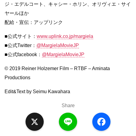
ジ・エデルコート、キャシー・ホリン、オリヴィエ・サイ
ヤールほか
配給・宣伝：アップリンク
■公式サイト：
www.uplink.co.jp/margiela
■公式Twitter：
@MargielaMovieJP
■公式facebook：
@MargielaMovieJP
© 2019 Reiner Holzemer Film – RTBF – Aminata
Productions
Edit&Text by Seimu Kawahara
Share
X
L
F
i
a
n
c
e
e
b