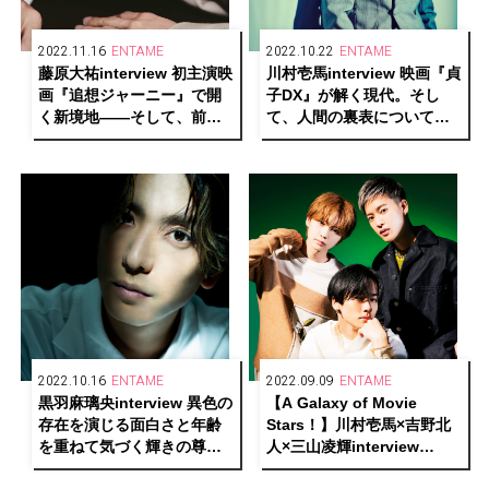
2022.11.16
ENTAME
2022.10.22
ENTAME
藤原大祐interview 初主演映
川村壱馬interview 映画『貞
画『追想ジャーニー』で開
子DX』が解く現代。そし
く新境地――そして、前を
て、人間の裏表について思
向き続けるエネルギーの源
うこと
に迫る
2022.10.16
ENTAME
2022.09.09
ENTAME
黒羽麻璃央interview 異色の
【A Galaxy of Movie
存在を演じる面白さと年齢
Stars！】川村壱馬×吉野北
を重ねて気づく輝きの尊さ
人×三山凌輝interview
を語る
『HiGH&LOW THE