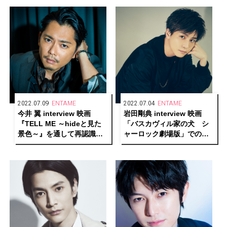
WORST X』
2022.07.09
ENTAME
2022.07.04
ENTAME
今井 翼 interview 映画
岩田剛典 interview 映画
『TELL ME ～hideと見た
「バスカヴィル家の犬 シ
景色～』を通して再認識し
ャーロック劇場版」での新
たhideへのリスペクト
たな気づき、そして仕事へ
のスタンスを振り返る