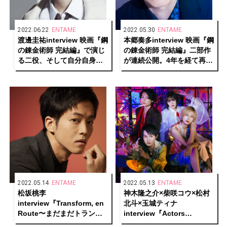
2022.06.22
ENTAME
2022.05.30
ENTAME
渡邊圭祐interview 映画『鋼
本郷奏多interview 映画『鋼
の錬金術師 完結編』で演じ
の錬金術師 完結編』二部作
る二役、そして自分自身ー
が連続公開。4年を経て再確
ー人生の根幹に触れること
認した本作の魅力と自身の
でわかる生き様
変化
2022.05.14
ENTAME
2022.05.13
ENTAME
松坂桃李
神木隆之介×柴咲コウ×松村
interview『Transform, en
北斗×玉城ティナ
Route〜まだまだトランス
interview『Actors
フォーム中〜』
transforming into any