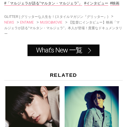
o
#「マルジェラが語る“マルタン・マルジェラ”」
#インタビュー
#映画
o
k
>
GLITTER | グリッターな人生を！(スタイルマガジン『グリッター』)
NEWS
ENTAME
MUSIC&MOVIE
>
>
>
【監督にインタビュー】映画「マ
ルジェラが語る“マルタン・マルジェラ”」本人が登場！貴重なドキュメンタリ
ー
What's New 一覧
RELATED