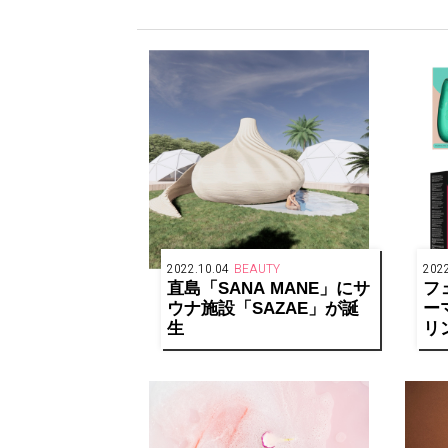
2022.10.04
BEAUTY
2022
直島「SANA MANE」にサ
フ
ウナ施設「SAZAE」が誕
ー
生
リ
ル
で