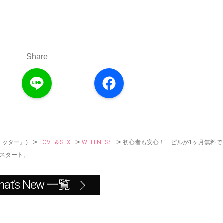
Share
L
F
i
a
n
c
e
e
b
o
o
k
>
>
>
LOVE＆SEX
WELLNESS
初心者も安心！ ピルが1ヶ月無料で
リッター』)
がスタート。
hat's New 一覧