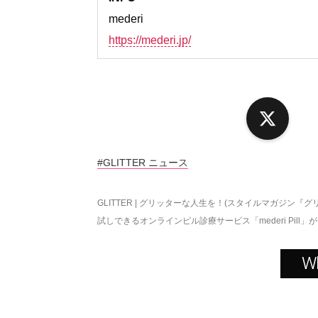
mederi
https://mederi.jp/
X
#GLITTER ニュース
GLITTER | グリッターな人生を！(スタイルマガジン『グ
試しできるオンラインピル診療サービス「mederi Pill」
W