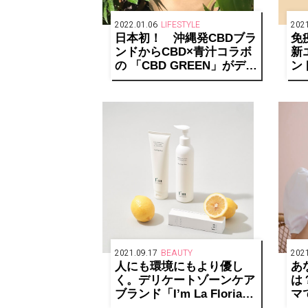
2022.01.06
LIFESTYLE
2021
日本初！ 沖縄発CBDブラ
免
ンドからCBD×青汁コラボ
新
の 「CBD GREEN」がデビ
ン
ュー。
ー
次世
配
2021.09.17
BEAUTY
2021
人にも環境にもより優し
あ
く。デリケートゾーンケア
は
ブランド「I’m La Floria」
マ
がリブランディング！
テ