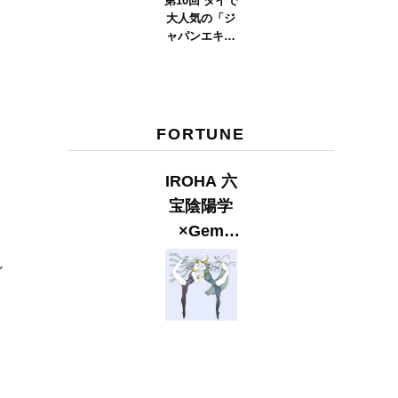
第10回 タイで
大人気の「ジ
ャパンエキス
ポタイラン
ド」とは？
Part.2
FORTUNE
IROHA 六
宝陰陽学
×Gem
Muse
し
【GLITTER
2023
SUMMER
issue】