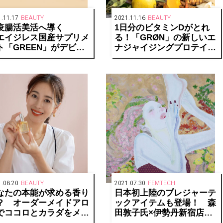
.11.17
BEAUTY
2021.11.16
BEAUTY
疫腸活美活へ導く
1日分のビタミンDがとれ
エイジレス国産サプリメ
る！「GRØN」の新しいエ
ト「GREEN」がデビュ
ナジャイジングプロテイン
。
が、毎日をエネルギッシュ
代成分 NMN も 99.9%
で輝かしくサポート。
合！
.08.20
BEAUTY
2021.07.30
FEMTECH
なたの本能が求める香り
日本初上陸のプレジャーテ
？ オーダーメイドアロ
ックアイテムも登場！ 森
でココロとカラダをメン
田敦子氏×伊勢丹新宿店に
ナンス。【モデル大桑マ
よるフェムテックイベント