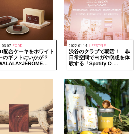
.03.07
FOOD
2022.01.14
LIFESTYLE
BD配合ケーキをホワイト
渋谷のクラブで朝活！ 非
ーのギフトにいかが？
日常空間でヨガや瞑想を体
ALALA×JÉRÔME
験する「Spotify O-
gnature recipe」がコラ
EAST」初のウェルネスイ
レーション！
ベントが開催。