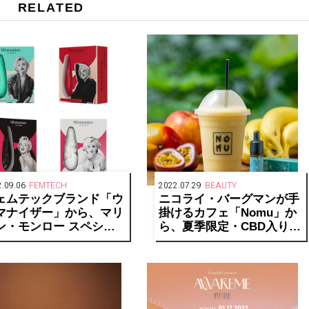
RELATED
.09.06
FEMTECH
2022.07.29
BEAUTY
ェムテックブランド「ウ
ニコライ・バーグマンが手
マナイザー」から、マリ
掛けるカフェ「Nomu」か
ン・モンロー スペシャ
ら、夏季限定・CBD入りス
エディションが4色展開
ムージーが登場
発売