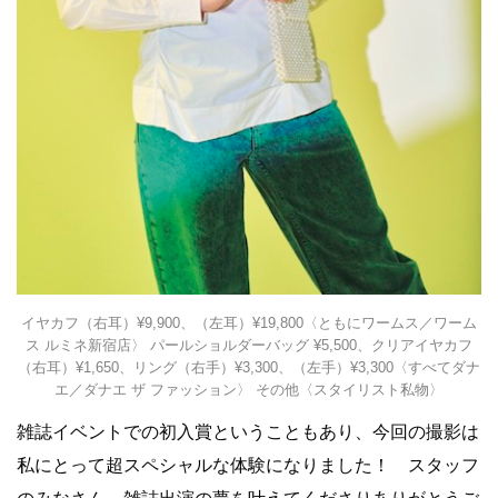
イヤカフ（右耳）¥9,900、（左耳）¥19,800〈ともにワームス／ワーム
ス ルミネ新宿店〉 パールショルダーバッグ ¥5,500、クリアイヤカフ
（右耳）¥1,650、リング（右手）¥3,300、（左手）¥3,300〈すべてダナ
エ／ダナエ ザ ファッション〉 その他〈スタイリスト私物〉
雑誌イベントでの初入賞ということもあり、今回の撮影は
私にとって超スペシャルな体験になりました！ スタッフ