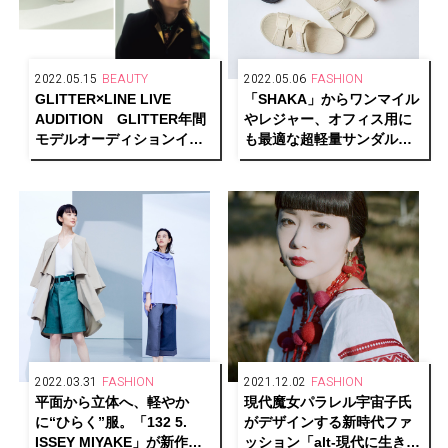
2022.05.15
BEAUTY
2022.05.06
FASHION
GLITTER×LINE LIVE
「SHAKA」からワンマイル
AUDITION GLITTER年間
やレジャー、オフィス用に
モデルオーディションイベ
も最適な超軽量サンダル・
ント第2弾のグランプリが決
CHILL OUT EVが登場。抽
定！
選で当たるキャンペーン
も！
2022.03.31
FASHION
2021.12.02
FASHION
平面から立体へ、軽やか
現代魔女パラレル宇宙子氏
に“ひらく”服。「132 5.
がデザインする新時代ファ
ISSEY MIYAKE」が新作
ッション「alt-現代に生きる