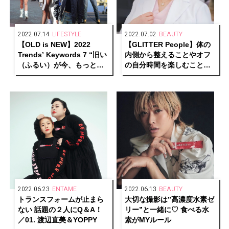
2022.07.14
LIFESTYLE
2022.07.02
BEAUTY
【OLD is NEW】2022
【GLITTER People】体の
Trends’ Keywords 7 “旧い
内側から整えることやオフ
（ふるい）が今、もっとも
の自分時間を楽しむことで
新しい！”
心も体も健康的で美しく輝
く
2022.06.23
ENTAME
2022.06.13
BEAUTY
トランスフォームが止まら
大切な撮影は”高濃度水素ゼ
ない 話題の２人にQ＆A！
リー”と一緒に♡ 食べる水
／01. 渡辺直美＆YOPPY
素がMYルール