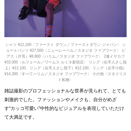
シャツ ¥12,100〈ファースト ダウン／ファーストダウン ジャパン〉 シ
ョートパンツ ¥27,500〈ニューレーベル／スタジオ ファブワーク〉 ピ
アス（片耳）¥8,800〈ハリム／スタジオ ファブワーク〉 2連イヤカフ
¥33,000〈ルフェール／ワームス ルミネ新宿店〉 リング（右手人さし指
上）¥12,100、リング（右手人さし指下）¥12,100、リング（左手小指）
¥14,300〈すべてハリム／スタジオ ファブワーク〉 その他〈スタイリス
ト私物〉
雑誌撮影のプロフェッショナルな世界が見られて、とても
刺激的でした。ファッションやメイクも、自分がめざ
す“カッコ可愛い”中性的なビジュアルを表現していただけ
て大満足です。