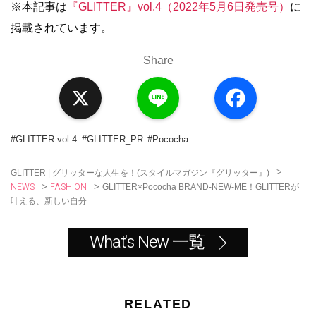
※本記事は
『GLITTER』vol.4（2022年5月6日発売号）
に
掲載されています。
Share
X
L
F
i
a
n
c
e
e
b
o
#GLITTER vol.4
#GLITTER_PR
#Pococha
o
k
>
GLITTER | グリッターな人生を！(スタイルマガジン『グリッター』)
NEWS
FASHION
>
>
GLITTER×Pococha BRAND-NEW-ME！GLITTERが
叶える、新しい自分
What's New 一覧
RELATED