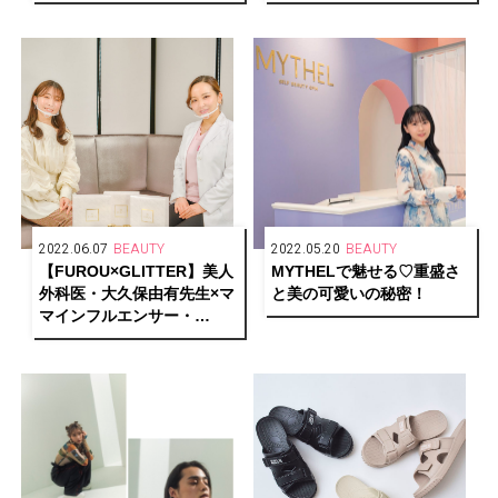
2022.06.07
BEAUTY
2022.05.20
BEAUTY
【FUROU×GLITTER】美人
MYTHELで魅せる♡重盛さ
外科医・大久保由有先生×マ
と美の可愛いの秘密！
マインフルエンサー・
yuumiさんが語る、日常ケ
アから気になる最新美容成
分「NMN」まで！