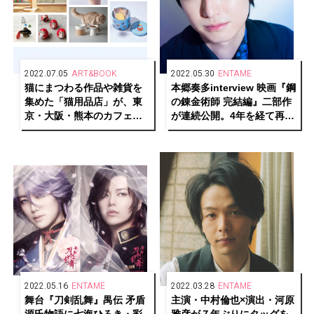
2022.07.05
ART&BOOK
2022.05.30
ENTAME
猫にまつわる作品や雑貨を
本郷奏多interview 映画『鋼
集めた「猫用品店」が、東
の錬金術師 完結編』二部作
京・大阪・熊本のカフェ＆
が連続公開。4年を経て再確
ブックス ビブリオテークで
認した本作の魅力と自身の
巡回開催
変化
2022.05.16
ENTAME
2022.03.28
ENTAME
舞台『刀剣乱舞』禺伝 矛盾
主演・中村倫也×演出・河原