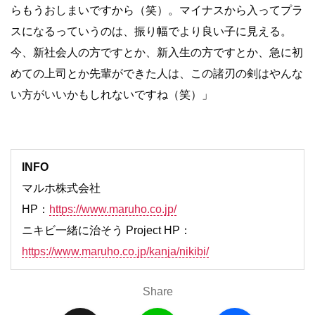
らもうおしまいですから（笑）。マイナスから入ってプラ
スになるっていうのは、振り幅でより良い子に見える。
今、新社会人の方ですとか、新入生の方ですとか、急に初
めての上司とか先輩ができた人は、この諸刃の剣はやんな
い方がいいかもしれないですね（笑）」
INFO
マルホ株式会社
HP：
https://www.maruho.co.jp/
ニキビ一緒に治そう Project HP：
https://www.maruho.co.jp/kanja/nikibi/
Share
X
L
F