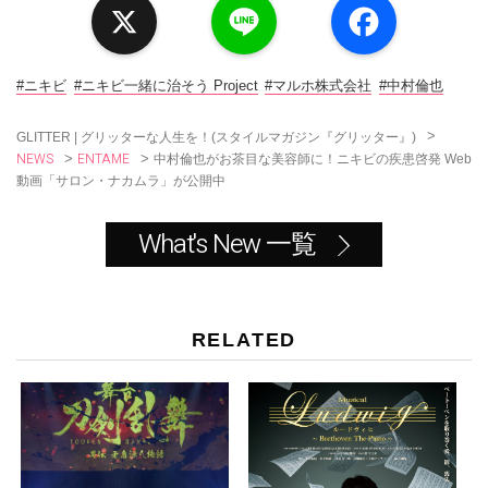
i
a
n
c
e
e
b
o
#ニキビ
#ニキビ一緒に治そう Project
#マルホ株式会社
#中村倫也
o
k
>
GLITTER | グリッターな人生を！(スタイルマガジン『グリッター』)
NEWS
ENTAME
>
>
中村倫也がお茶目な美容師に！ニキビの疾患啓発 Web
動画「サロン・ナカムラ」が公開中
What's New 一覧
RELATED