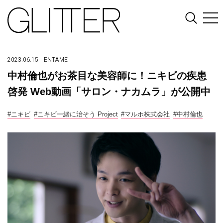
2023.06.15
ENTAME
中村倫也がお茶目な美容師に！ニキビの疾患
啓発 Web動画「サロン・ナカムラ」が公開中
#ニキビ
#ニキビ一緒に治そう Project
#マルホ株式会社
#中村倫也