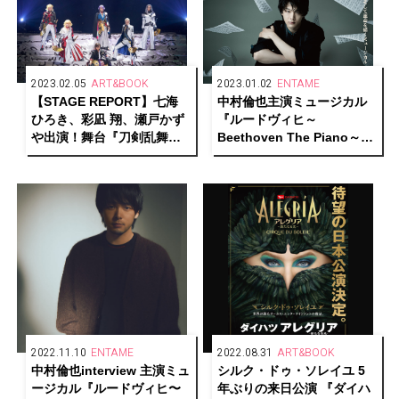
2023.02.05
ART&BOOK
2023.01.02
ENTAME
【STAGE REPORT】七海
中村倫也主演ミュージカル
ひろき、彩凪 翔、瀬戸かず
『ルードヴィヒ～
や出演！舞台『刀剣乱舞』
Beethoven The Piano～』
禺伝 矛盾源氏物語 開幕！
映画館での上映が決定！
2022.11.10
ENTAME
2022.08.31
ART&BOOK
中村倫也interview 主演ミュ
シルク・ドゥ・ソレイユ 5
ージカル『ルードヴィヒ〜
年ぶりの来日公演 『ダイハ