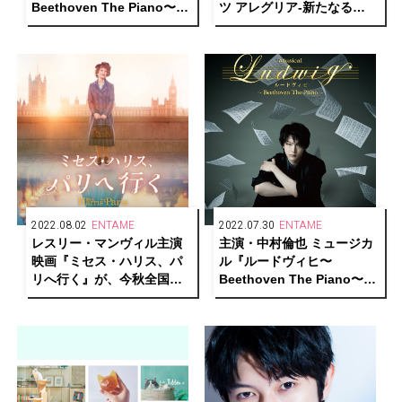
Beethoven The Piano〜』
ツ アレグリア-新たなる
への想いと表現へ向かう原
光-』が東京・大阪で開催決
動力
定！
2022.08.02
ENTAME
2022.07.30
ENTAME
レスリー・マンヴィル主演
主演・中村倫也 ミュージカ
映画『ミセス・ハリス、パ
ル『ルードヴィヒ〜
リへ行く』が、今秋全国公
Beethoven The Piano〜』
開決定！
メインビジュアル・ソロカ
ット解禁！