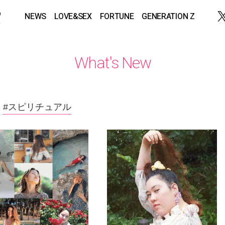
NEWS
LOVE&SEX
FORTUNE
GENERATION Z
What's New
#スピリチュアル