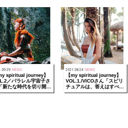
.09.29
NEWS
2021.08.24
NEWS
y spiritual journey】
【my spiritual journey】
OL.2／パラレル宇宙子さ
VOL.1./VICOさん「スピリ
「新たな時代を切り開く
チュアルは、答えはすべて
ァッションアイコン、お
自分の内側にあることを教
落な現代魔女たちのスピ
えてくれた」
チュアルな在り方とは」