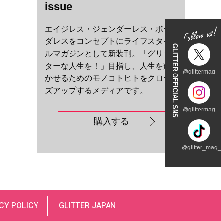
issue
エイジレス・ジェンダーレス・ボー
ダレスをコンセプトにライフスタイ
GLITTER OFFICIAL SNS
ルマガジンとして新装刊。「グリッ
ターな人生を！」目指し、人生を輝
@glittermag
かせるためのモノコトヒトをクロー
ズアップするメディアです。
@glittermag
購入する
@glitter_mag_t
CY POLICY
GLITTER JAPAN