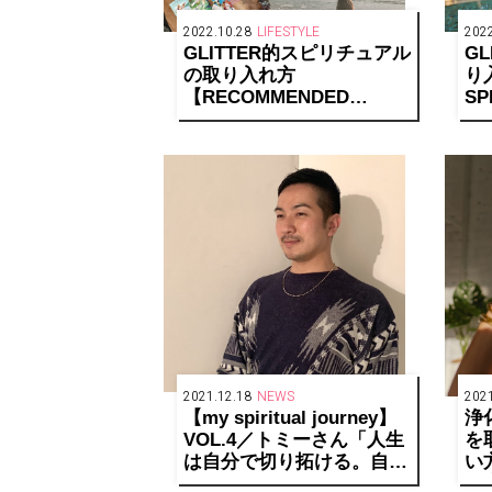
2022.10.28
LIFESTYLE
2022
GLITTER的スピリチュアル
G
の取り入れ方
り
【RECOMMENDED
SP
SPIRITUAL LIFE】
2021.12.18
NEWS
2021
【my spiritual journey】
浄
VOL.4／トミーさん「人生
を
は自分で切り拓ける。自分
い
を愛して、信じて、ハッピ
び