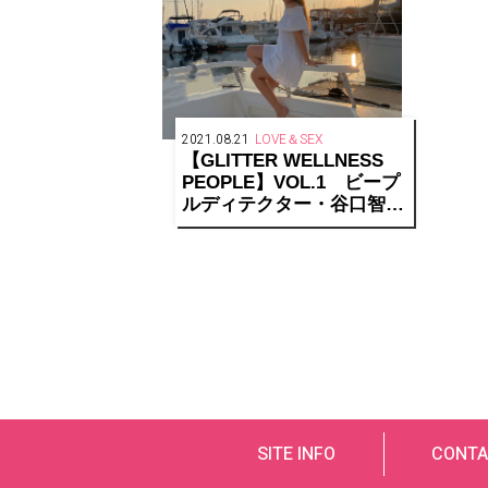
2021.08.21
LOVE＆SEX
【GLITTER WELLNESS
PEOPLE】VOL.1 ビープ
ルディテクター・谷口智美
さん「セルフケアツール
で、溜まったエネルギーを
リセット」
SITE INFO
CONTA