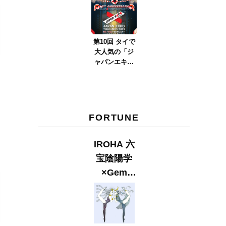
ver.2023』
第10回 タイで
大人気の「ジ
ャパンエキス
ポタイラン
ド」とは？
Part.2
FORTUNE
IROHA 六
宝陰陽学
×Gem
Muse
【GLITTER
2023