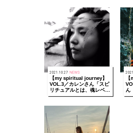
ーでいればそれでいい」
2021.10.27
NEWS
2021
【my spiritual journey】
【m
VOL.3／カレンさん「スピ
V
リチュアルとは、魂レベル
ん
で生きるということ」
フ
洒
リ