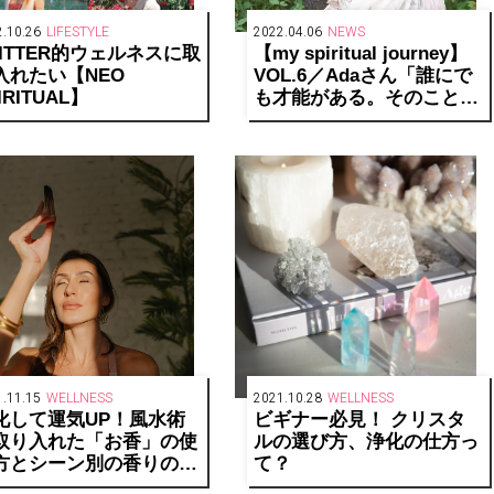
.10.26
LIFESTYLE
2022.04.06
NEWS
LITTER的ウェルネスに取
【my spiritual journey】
入れたい【NEO
VOL.6／Adaさん「誰にで
IRITUAL】
も才能がある。そのことに
気づき確信するために、占
いを活用してほしい」
.11.15
WELLNESS
2021.10.28
WELLNESS
化して運気UP！風水術
ビギナー必見！ クリスタ
取り入れた「お香」の使
ルの選び方、浄化の仕方っ
方とシーン別の香りの選
て？
方