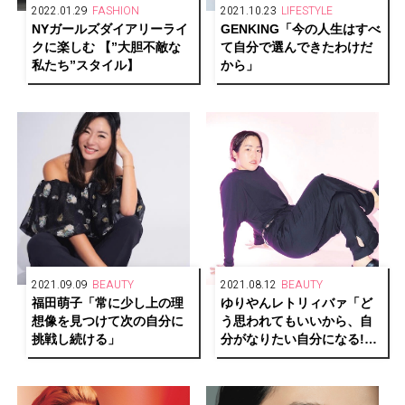
2022.01.29
FASHION
2021.10.23
LIFESTYLE
NYガールズダイアリーライ
GENKING「今の人生はすべ
クに楽しむ 【”大胆不敵な
て自分で選んできたわけだ
私たち”スタイル】
から」
2021.09.09
BEAUTY
2021.08.12
BEAUTY
福田萌子「常に少し上の理
ゆりやんレトリィバァ「ど
想像を見つけて次の自分に
う思われてもいいから、自
挑戦し続ける」
分がなりたい自分になる!
“I don’t give a sh*t!”」