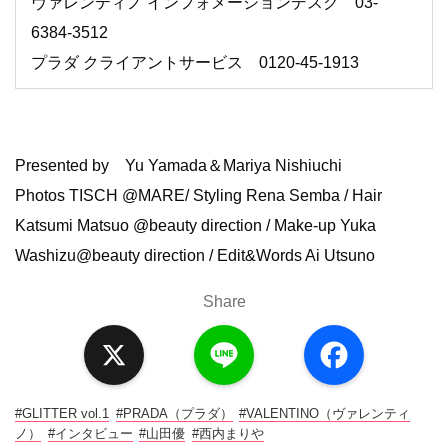
ヴァレンティノ インフォメーションデスク 03-
6384-3512
プラダ クライアントサービス 0120-45-1913
Presented by Yu Yamada＆Mariya Nishiuchi
Photos TISCH @MARE/ Styling Rena Semba / Hair
Katsumi Matsuo @beauty direction / Make-up Yuka
Washizu@beauty direction / Edit&Words Ai Utsuno
Share
X
L
F
i
a
n
c
e
e
b
o
#GLITTER vol.1
#PRADA（プラダ）
#VALENTINO（ヴァレンティ
o
ノ）
#インタビュー
#山田優
#西内まりや
k