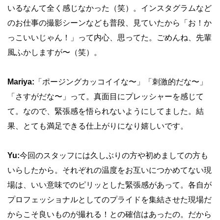
いるなんて全く感じなかった（笑）。インスタグラムなど
のお仕事の撮影シーンなども普段、見ていたから「お！か
っこいいじゃん！」って内心、思ってた。ごめんね、先輩
風ふかしますが〜（笑）。
Mariya:
「ポージングカッコイイな〜」「刺激的だな〜」
「さすがだな〜」って。真面目にプレッシャーを感じて
て。なので、緊張感を悟られないようにしてました。結
果、とても満足できる仕上がりになり嬉しいです。
Yu:
今回のスタッフには久しぶりの方や初めましての方も
いらしたから。それぞれの温度をお互いにつかめてない現
場は、いい意味でのピリッとした緊張感があって。各自が
プロフェッショナルとしてのプライドを集結させた現場だ
からこそ良いものが撮れる！との確信はあったの。だから