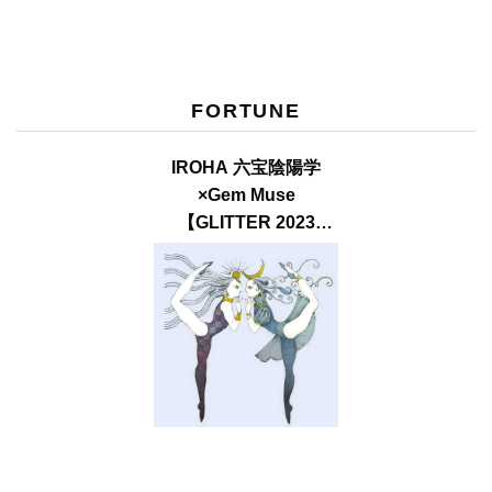
FORTUNE
IROHA 六宝陰陽学
×Gem Muse
【GLITTER 2023
SUMMER issue】