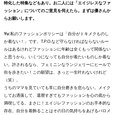
特化した特集などもあり。お二人には「エイジレスなファ
ッション」についてのご意見を伺えたら。まずは優さんか
らお願いします。
Yu:
私のファッションポリシーは「自分がトキメクものし
か着ない！」です。T.P.O.など守らなければならないルー
ルはあるけれどファッションに年齢は全くもって関係ない
と思うから。いくつになっても自分が着たいものしか着な
い。許されるなら、フェミニンなランジェリーにヒールで
街を歩きたい！この願望は、きっと一生叶わないけれど
（笑）。
うちのママを見ていても常に自分磨きを怠らない。メイク
してお洒落して、還暦すぎてもファッションを心の底から
満喫してる。まさに！エイジレファッションのお手本的な
存在。自分を着飾ることはその日の気持ちをあげるバロメ