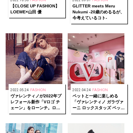
2022.10.30
FASHION
2022.09.01
FASHION
【CLOSE UP FASHION】
GLITTER meets Meru
LOEWE×山田 優
Nukumi -20歳のめるるが、
今考えているコト-
2022.05.24
FASHION
2022.04.24
FASHION
ヴァレンティノが2022年プ
ペットと一緒に楽しめる
レフォール新作「Vロゴ チ
「ヴァレンティノ ガラヴァ
ェーン」をローンチ。ロー
ーニ ロックスタッズ ペッ
ファーやパンプス、ショル
ト」ポップアップイベント
ダーバッグを展開
が期間限定オープン！