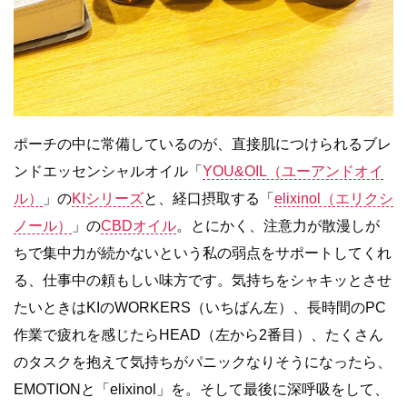
ポーチの中に常備しているのが、直接肌につけられるブレ
ンドエッセンシャルオイル「
YOU&OIL（ユーアンドオイ
ル）
」の
KIシリーズ
と、経口摂取する「
elixinol（エリクシ
ノール）
」の
CBDオイル
。とにかく、注意力が散漫しが
ちで集中力が続かないという私の弱点をサポートしてくれ
る、仕事中の頼もしい味方です。気持ちをシャキッとさせ
たいときはKIのWORKERS（いちばん左）、長時間のPC
作業で疲れを感じたらHEAD（左から2番目）、たくさん
のタスクを抱えて気持ちがパニックなりそうになったら、
EMOTIONと「elixinol」を。そして最後に深呼吸をして、