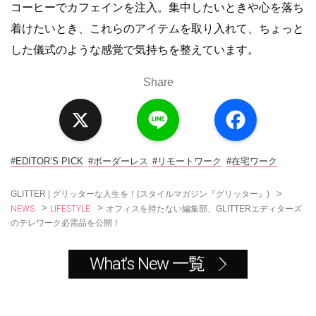
コーヒーでカフェインを注入。集中したいときや心を落ち
着けたいとき、これらのアイテムを取り入れて、ちょっと
した儀式のような感覚で気持ちを整えています。
Share
X
L
F
i
a
n
c
e
e
b
o
#EDITOR’S PICK
#ボーダーレス
#リモートワーク
#在宅ワーク
o
k
>
GLITTER | グリッターな人生を！(スタイルマガジン『グリッター』)
NEWS
LIFESTYLE
>
>
オフィスを持たない編集部、GLITTERエディターズ
のテレワーク必需品を公開！
What's New 一覧