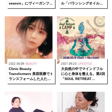
season」にヴィーガンフル
ル「バランシングオイルセ
ーツタルトが新登場
ラム」が発売
2022.06.09
BEAUTY
2021.09.20
LIFESTYLE
Clinic Beauty
大自然の中でマインドフル
Transformers 美容医療でト
に心と身体を整える。第2回
ランスフォームした人たち
「SOUL RETREAT
／01.有村藍里
CAMP」の開催が決定！