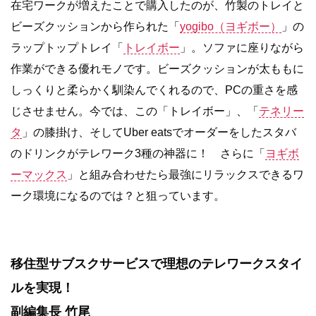
在宅ワークが増えたことで購入したのが、竹製のトレイと
ビーズクッションから作られた「
yogibo（ヨギボー）
」の
ラップトップトレイ「
トレイボー
」。ソファに座りながら
作業ができる優れモノです。ビーズクッションが太ももに
しっくりと柔らかく馴染んでくれるので、PCの重さを感
じさせません。今では、この「トレイボー」、「
テネリー
タ
」の膝掛け、そしてUber eatsでオーダーをしたスタバ
のドリンクがテレワーク3種の神器に！ さらに「
ヨギボ
ーマックス
」と組み合わせたら最強にリラックスできるワ
ーク環境になるのでは？と狙っています。
移住型サブスクサービスで理想のテレワークスタイ
ルを実現！
副編集長 竹尾