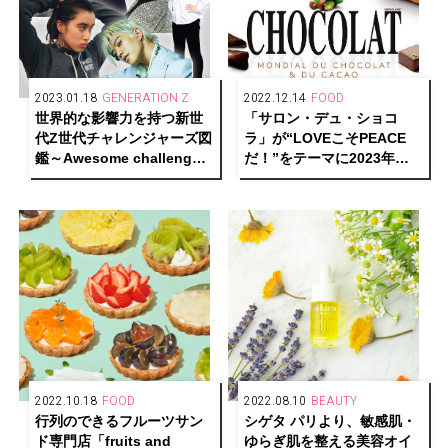
2023.01.18
GENERATION Z
2022.12.14
FOOD
世界的な影響力を持つ新世
「サロン・デュ・ショコ
代Z世代チャレンジャーズ図
ラ」が“LOVEこそPEACE
鑑～Awesome challengers
だ！”をテーマに2023年も
of generationZ！～Part.1
開催決定！
2022.10.18
FOOD
2022.08.10
BEAUTY
行列のできるフルーツサン
シゲタ パリより、敏感肌・
ド専門店「fruits and
ゆらぎ肌を整える美容オイ