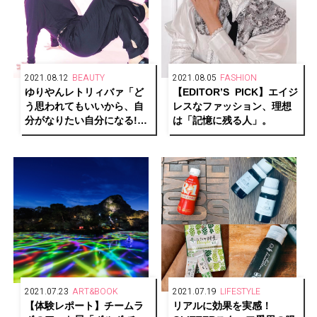
2021.08.12
BEAUTY
2021.08.05
FASHION
ゆりやんレトリィバァ「ど
【EDITOR’S PICK】エイジ
う思われてもいいから、自
レスなファッション、理想
分がなりたい自分になる!
は「記憶に残る人」。
“I don’t give a sh*t!”」
2021.07.23
ART&BOOK
2021.07.19
LIFESTYLE
【体験レポート】チームラ
リアルに効果を実感！