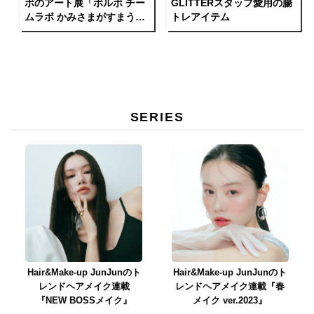
ボのアート展「ボルボ チー
GLITTERスタッフ愛用の腸
ムラボ かみさまがすまう
トレアイテム
森」佐賀・御船山楽園で開
催中！
SERIES
Hair&Make-up JunJunのト
Hair&Make-up JunJunのト
レンドヘアメイク連載
レンドヘアメイク連載『春
『NEW BOSSメイク』
メイク ver.2023』