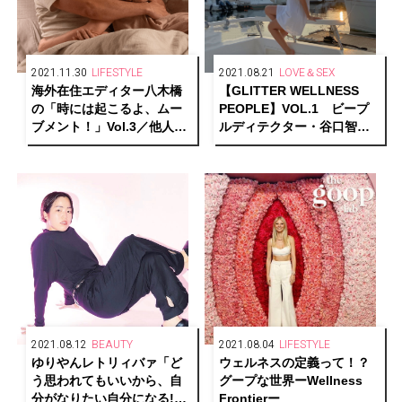
2021.11.30
LIFESTYLE
2021.08.21
LOVE＆SEX
海外在住エディター八木橋
【GLITTER WELLNESS
の「時には起こるよ、ムー
PEOPLE】VOL.1 ビープ
ブメント！」Vol.3／他人の
ルディテクター・谷口智美
エロスも蜜の味
さん「セルフケアツール
で、溜まったエネルギーを
リセット」
2021.08.12
BEAUTY
2021.08.04
LIFESTYLE
ゆりやんレトリィバァ「ど
ウェルネスの定義って！？
う思われてもいいから、自
グープな世界ーWellness
分がなりたい自分になる!
Frontierー