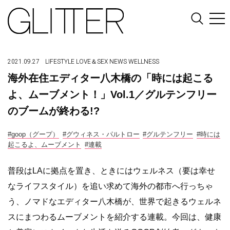
2021.09.27
LIFESTYLE
LOVE＆SEX
NEWS
WELLNESS
海外在住エディター八木橋の「時には起こる
よ、ムーブメント！」Vol.1／グルテンフリー
のブームが終わる!?
#goop（グープ）
#グウィネス・パルトロー
#グルテンフリー
#時には
起こるよ、ムーブメント
#連載
普段はLAに拠点を置き、ときにはウェルネス（要は幸せ
なライフスタイル）を追い求めて海外の都市へ行っちゃ
う、ノマドなエディター八木橋が、世界で起きるウェルネ
スにまつわるムーブメントを紹介する連載。今回は、健康