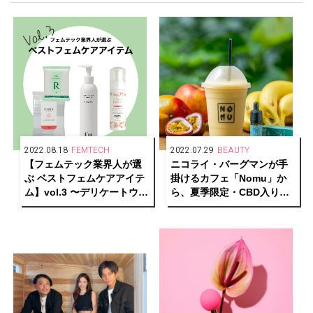
2022.08.18
FEMTECH
2022.07.29
BEAUTY
【フェムテック業界人が選
ニコライ・バーグマンが手
ぶ ベストフェムケアアイテ
掛けるカフェ「Nomu」か
ム】vol.3 〜デリケートウォ
ら、夏季限定・CBD入りス
ッシュ〜
ムージーが登場