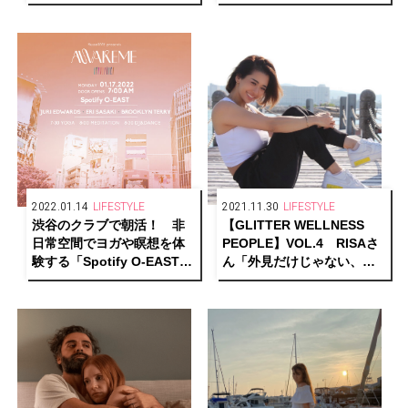
レブが始めたヘアケア・ブ
に！ みんなが自由に生き
ランドで、エロいヘアが手
られる循環型の社会を目指
に入ったの！
したい」
2022.01.14
LIFESTYLE
2021.11.30
LIFESTYLE
渋谷のクラブで朝活！ 非
【GLITTER WELLNESS
日常空間でヨガや瞑想を体
PEOPLE】VOL.4 RISAさ
験する「Spotify O-EAST」
ん「外見だけじゃない、内
初のウェルネスイベントが
側からのボディメイクを目
開催。
指したい」