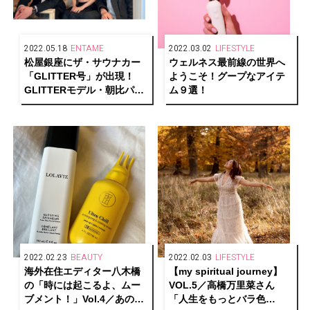
2022.05.18
ENTAME
2022.03.02
LIFESTYLE
松屋銀座にザ・サウナカー
ウェルネス最前線の世界へ
「GLITTER号」が出現！
ようこそ！グープなアイテ
GLITTERモデル・朝比パメ
ム９選！
ラ出演トークイベント「サ
ウナが銀座にやってきた
よ！」レポート
2022.02.23
BEAUTY
2022.02.03
LIFESTYLE
海外在住エディター八木橋
【my spiritual journey】
の「時には起こるよ、ムー
VOL.5／高橋万里菜さん
ブメント！」Vol.4／あのセ
「人生をもっとバラ色