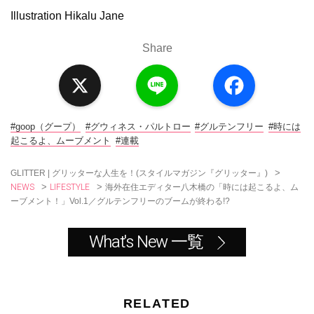
Illustration Hikalu Jane
Share
X
L
F
i
a
n
c
e
e
b
o
#goop（グープ）
#グウィネス・パルトロー
#グルテンフリー
#時には
o
起こるよ、ムーブメント
#連載
k
>
GLITTER | グリッターな人生を！(スタイルマガジン『グリッター』)
NEWS
LIFESTYLE
>
>
海外在住エディター八木橋の「時には起こるよ、ム
ーブメント！」Vol.1／グルテンフリーのブームが終わる!?
What's New 一覧
RELATED