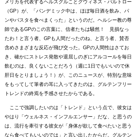
メリカを代表するヘルスグルことグウィネス・パルトロー
（GP）が、「パンデミック中は、ほぼ毎日酒を飲み、パ
ンやパスタを食べまくった」というのだ。ヘルシー教の尊
師であるGPのこの言葉に、信者たちは騒然！ 見損なっ
たわ！と言う者、GPも人間だったのね、と言う者、賛否
含めさまざまな反応が飛び交った。GPの人間性はさてお
き、確かにストレス発散や退屈しのぎにアルコールを毎日
飲むのは、良くないことだろう（週に1日でもいいので休
肝日をとりましょう！）が、このニュースが、特別な意味
をもってして筆者の耳に入ってきたのは、グルテンフリー
トレンドの終焉を予感させたからである。
ここで強調したいのは「トレンド」という点で、彼女は
やはり「ウェルネス・インフルエンサー」だな、と思うの
は、流行を牽引する彼女が「身体が欲して食べたいと思う
なら食べてもいいのでは」と言い出したからだ。グルテン