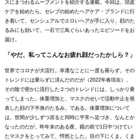
スにまつわるムーブメントを紹介する連載。今回は、頭皮
ケアを始めたら、セレブの始めたヘアケア・ブランドに行
き着いて、センシュアルでエロいヘアが手に入り、顔のた
るみにも効いて、一石で三鳥ぐらいあったエピソードをお
届け。
「やだ、私ってこんなお疲れ顔だったかしら？」
世界でコロナが大流行。幸運なことに一度も罹らず、その
トレンドには乗らずに済んだのだが（2022年春現在）、
その陰で密かに流行した２つのトレンドには、しっかり乗
ってしまった。体重増加と、マスクのせいで活動中止を発
表した顔の下半身のたるみ、である。体重増加について
は、世間が少しずつ戻ると同時に平常へ近づき、なんとか
なったのだが、昨年末のある夜、鏡の前で1日中つけてい
たマスクをとってみて、愕然とした。目の下にくま。くま