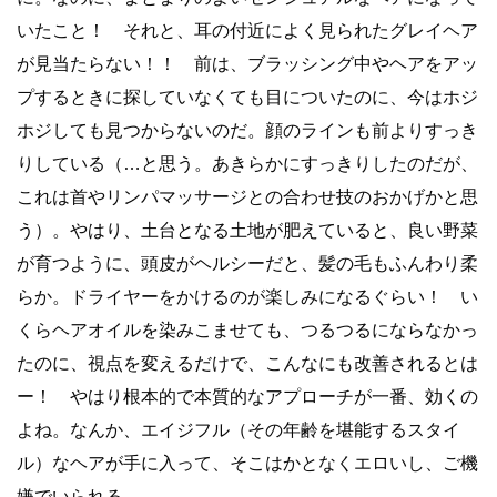
いたこと！ それと、耳の付近によく見られたグレイヘア
が見当たらない！！ 前は、ブラッシング中やヘアをアッ
プするときに探していなくても目についたのに、今はホジ
ホジしても見つからないのだ。顔のラインも前よりすっき
りしている（…と思う。あきらかにすっきりしたのだが、
これは首やリンパマッサージとの合わせ技のおかげかと思
う）。やはり、土台となる土地が肥えていると、良い野菜
が育つように、頭皮がヘルシーだと、髪の毛もふんわり柔
らか。ドライヤーをかけるのが楽しみになるぐらい！ い
くらヘアオイルを染みこませても、つるつるにならなかっ
たのに、視点を変えるだけで、こんなにも改善されるとは
ー！ やはり根本的で本質的なアプローチが一番、効くの
よね。なんか、エイジフル（その年齢を堪能するスタイ
ル）なヘアが手に入って、そこはかとなくエロいし、ご機
嫌でいられる。