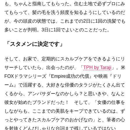
も、ちゃんと指南してもらった。住む土地で必ずプロにみ
てもらって、髪の毛を洗う頻度を知るようにしているのだ
が、今の頭皮の状態では、これまでの2日に1回の洗髪でも
多いことが判明。3日に1回でよいとのことだった。
「スタメンに決定です」
そして、お家で、定期的にスカルプケアをできるようにリ
サーチしていたら、出会ったのが、「
TPH by Taraji
」。米
FOXドラマシリーズ『Empire成功の代償』や映画『ドリ
ーム』で活躍する、大好きな俳優のタラジがたくさん出て
くるから、アンバサダーなのかしら？と思いきや、なんと
彼女が始めたブランドだった！ そして、「女優の仕事を
しながらも、ここまでの美肌をキープできているのは、ず
っとやってきたスカルプケアのおかげなの」と、筆者の心
を射抜くどんぴしゃりな台詞まで残しているではない