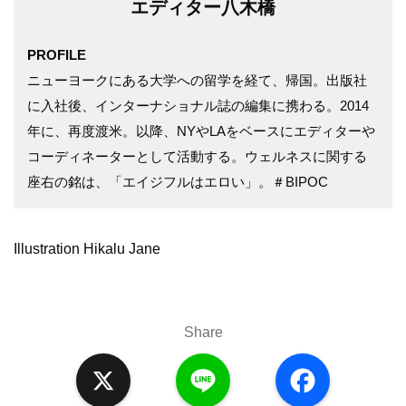
エディター八木橋
PROFILE
ニューヨークにある大学への留学を経て、帰国。出版社
に入社後、インターナショナル誌の編集に携わる。2014
年に、再度渡米。以降、NYやLAをベースにエディターや
コーディネーターとして活動する。ウェルネスに関する
座右の銘は、「エイジフルはエロい」。＃BIPOC
Illustration Hikalu Jane
Share
X
L
F
i
a
n
c
e
e