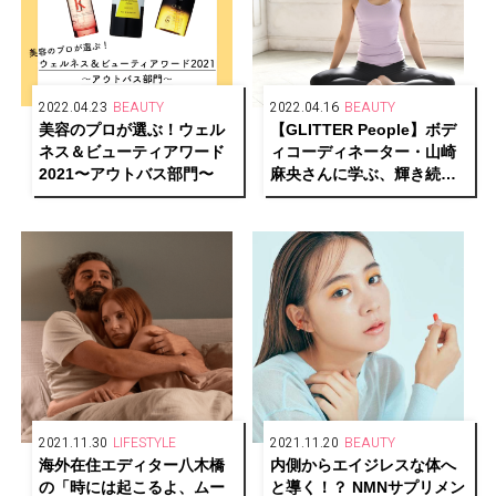
2022.04.23
BEAUTY
2022.04.16
BEAUTY
美容のプロが選ぶ！ウェル
【GLITTER People】ボデ
ネス＆ビューティアワード
ィコーディネーター・山崎
2021〜アウトバス部門〜
麻央さんに学ぶ、輝き続け
る秘訣
2021.11.30
LIFESTYLE
2021.11.20
BEAUTY
海外在住エディター八木橋
内側からエイジレスな体へ
の「時には起こるよ、ムー
と導く！？ NMNサプリメン