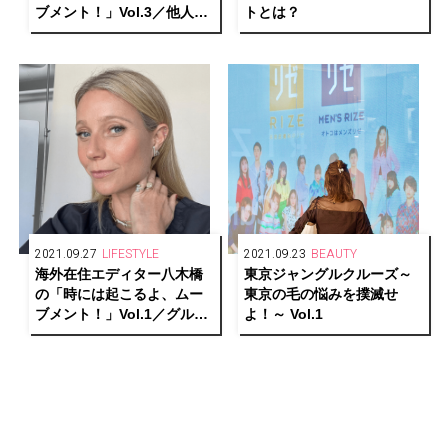
ブメント！」Vol.3／他人の
トとは？
エロスも蜜の味
2021.09.27
LIFESTYLE
2021.09.23
BEAUTY
海外在住エディター八木橋
東京ジャングルクルーズ～
の「時には起こるよ、ムー
東京の毛の悩みを撲滅せ
ブメント！」Vol.1／グルテ
よ！～ Vol.1
ンフリーのブームが終わ
る!?