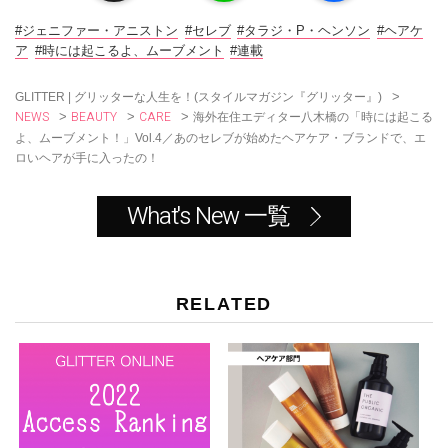
b
o
#ジェニファー・アニストン
#セレブ
#タラジ・P・ヘンソン
#ヘアケ
o
ア
#時には起こるよ、ムーブメント
#連載
k
>
GLITTER | グリッターな人生を！(スタイルマガジン『グリッター』)
NEWS
BEAUTY
CARE
>
>
>
海外在住エディター八木橋の「時には起こる
よ、ムーブメント！」Vol.4／あのセレブが始めたヘアケア・ブランドで、エ
ロいヘアが手に入ったの！
What's New 一覧
RELATED