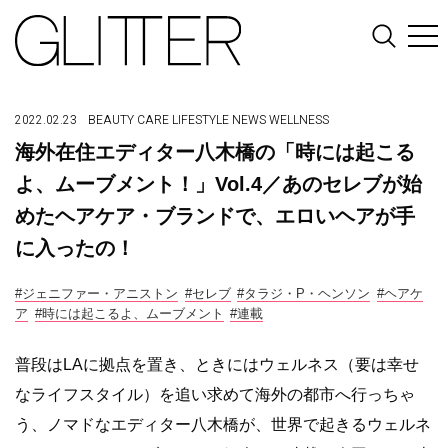
2022.02.23
BEAUTY
CARE
LIFESTYLE
NEWS
WELLNESS
海外在住エディター八木橋の「時には起こる
よ、ムーブメント！」Vol.4／あのセレブが始
めたヘアケア・ブランドで、エロいヘアが手
に入ったの！
#ジェニファー・アニストン
#セレブ
#タラジ・P・ヘンソン
#ヘアケ
ア
#時には起こるよ、ムーブメント
#連載
普段はLAに拠点を置き、ときにはウェルネス（要は幸せ
なライフスタイル）を追い求めて海外の都市へ行っちゃ
う、ノマドなエディター八木橋が、世界で起きるウェルネ