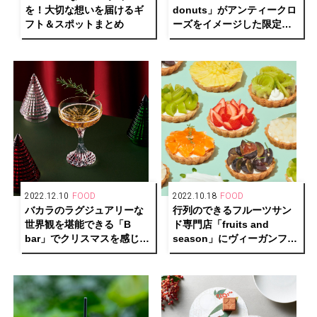
を！大切な想いを届けるギ
donuts」がアンティークロ
フト＆スポットまとめ
ーズをイメージした限定ク
ッキー缶で初のコラボレー
ション！
2022.12.10
FOOD
2022.10.18
FOOD
バカラのラグジュアリーな
行列のできるフルーツサン
世界観を堪能できる「B
ド専門店「fruits and
bar」でクリスマスを感じる
season」にヴィーガンフル
オリジナルカクテル提供中
ーツタルトが新登場