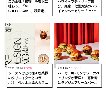
栗の王様「銀寄」を贅沢に
ハワイへプチトリップ気
味わう。「Mr.
分。鎌倉・七⾥ガ浜のハワ
CHEESECAKE」秋限定の
イアンベーカリー「Pacific
マロンフレーバーが数量限
BAKERY」が、スケールア
定でお目見え！
ップしてリニューアルオー
プン︕
2021.08.24
FOOD
2021.07.15
FOOD
シーズンごとに様々な業界
バーガー×レモンサワーのペ
のクリエイターとコラ
アリングが新鮮！ 恵比寿
ボ！ 代々木上原のカフェ
にラグジュアリーなバーガ
バー「No.」がメニューを刷
ーショップ「MERCER
新。
BURGER」がオープン。