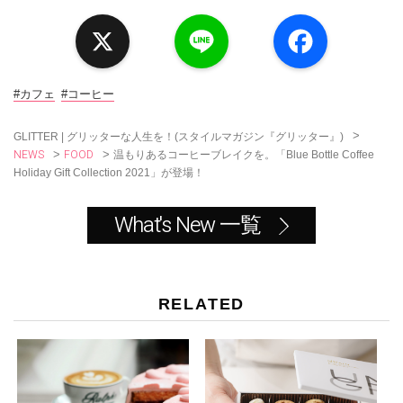
X
L
F
i
a
n
c
e
e
b
o
#カフェ
#コーヒー
o
k
>
GLITTER | グリッターな人生を！(スタイルマガジン『グリッター』)
NEWS
FOOD
>
>
温もりあるコーヒーブレイクを。「Blue Bottle Coffee
Holiday Gift Collection 2021」が登場！
What's New 一覧
RELATED