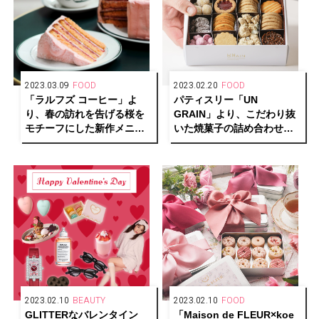
2023.03.09
FOOD
2023.02.20
FOOD
「ラルフズ コーヒー」よ
パティスリー「UN
り、春の訪れを告げる桜を
GRAIN」より、こだわり抜
モチーフにした新作メニュ
いた焼菓子の詰め合わせホ
ーが登場
ワイトデーギフトが予約受
付中
2023.02.10
BEAUTY
2023.02.10
FOOD
GLITTERなバレンタイン
「Maison de FLEUR×koe