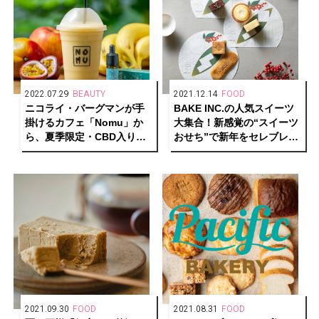
2022.07.29
BEAUTY
2021.12.14
FOOD
ニコライ・バーグマンが手
BAKE INC.の人気スイーツ
掛けるカフェ「Nomu」か
大集合！新感覚の“スイーツ
ら、夏季限定・CBD入りス
おせち”で新年をセレブレイ
ムージーが登場
ト。
2021.09.30
FOOD
2021.08.31
FOOD