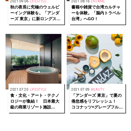
2021.09.06
LIFESTYLE
2021.08.16
ENTAME
秋の夜長に究極のウェルビ
書籍や雑貨で台湾カルチャ
ーイング体験を。「アンダ
ーを体験。「脳内トラベル
ーズ 東京」に新ロングステ
台湾」へGO！
イプラン「My Premium
Week at Andaz ～Autumn
Treat～」が登場。
2021.07.20
LIFESTYLE
2021.07.09
BEAUTY
食・文化・アート・テクノ
「アンダーズ 東京」で夏の
ロジーが集結！ 日本最大
倦怠感をリフレッシュ！
級の商業リゾート施設
ココナッツ×グレープフルー
「VISON」が三重県・多気
ツ×ミントが効いたボディト
町にグランドオープン。
リートメントでリゾート気
分を。