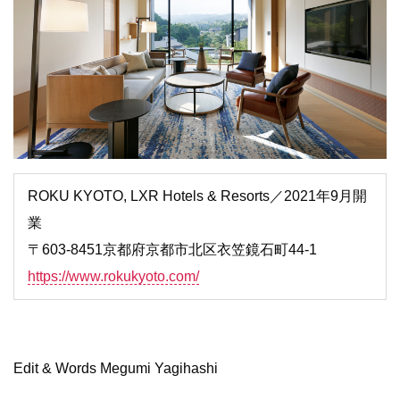
ROKU KYOTO, LXR Hotels & Resorts／2021年9月開
業
〒603-8451京都府京都市北区衣笠鏡石町44-1
https://www.rokukyoto.com/
Edit & Words Megumi Yagihashi