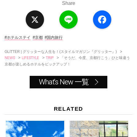
Share
X
L
F
i
a
n
c
e
e
b
o
#ホテルステイ
#京都
#国内旅行
o
k
>
GLITTER | グリッターな人生を！(スタイルマガジン『グリッター』)
NEWS
LIFESTYLE
TRIP
>
>
>
「そうだ、今度、京都行こう」ひと味違う
京都が楽しめるホテルをピックアップ！
What's New 一覧
RELATED