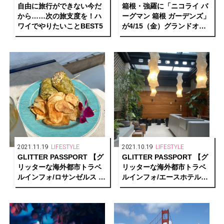
自由に旅行ができない今だ
箱根・強羅に「ニコライ バ
から……次の旅支度を！ハ
ーグマン 箱根 ガーデンズ」
ワイでやりたいことBEST5
が4/15（金）グランドオー
プン。事前ウェブ予約チケ
ットを販売中
2021.11.19
LIFESTYLE
2021.10.19
LIFESTYLE
GLITTER PASSPORT 【グ
GLITTER PASSPORT 【グ
リッターな海外都市トラベ
リッターな海外都市トラベ
ルインフォ/ロサンゼルス ワ
ルインフォ/エースホテル
ーケーション編】
編】