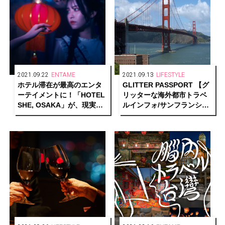
2021.09.22
ENTAME
2021.09.13
LIFESTYLE
ホテル滞在が最高のエンタ
GLITTER PASSPORT 【グ
ーテイメントに！「HOTEL
リッターな海外都市トラベ
SHE, OSAKA」が、現実と
ルインフォ/サンフランシス
物語を行き来する“泊まれる
コ編】
演劇『藍色飯店』”を上演。