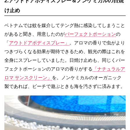
2.アウトドアボディスプレー＆ノンケミカルの日焼
け止め
ベトナムでは蚊を媒介してテング熱に感染してしまうこと
があると聞き、用意したのが
パーフェクトポーション
の
「
アウトドアボディスプレー」
。アロマの香りで虫がより
つきづらくなる効果が期待できるため、観光の際はこれを
全身にスプレーしていました。日焼け止めも、同じくパー
フェクトポーションのアロマの香りがする
「ナチュラルア
ロマ サンスクリーン」
を。ノンケミカルのオーガニック
製であれば、ビーチで遊ぶときも海を汚さずに済みます。