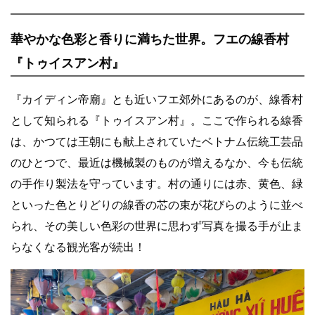
華やかな色彩と香りに満ちた世界。フエの線香村
『トゥイスアン村』
『カイディン帝廟』とも近いフエ郊外にあるのが、線香村
として知られる『トゥイスアン村』。ここで作られる線香
は、かつては王朝にも献上されていたベトナム伝統工芸品
のひとつで、最近は機械製のものが増えるなか、今も伝統
の手作り製法を守っています。村の通りには赤、黄色、緑
といった色とりどりの線香の芯の束が花びらのように並べ
られ、その美しい色彩の世界に思わず写真を撮る手が止ま
らなくなる観光客が続出！