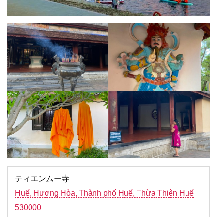
ティエンムー寺
Huế, Hương Hòa, Thành phố Huế, Thừa Thiên Huế
530000