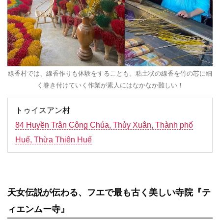
線香村では、線香作りも体験をすることも。粘土状の線香を竹の芯に細
く巻き付けていく作業が素人にはなかなか難しい！
トゥイスアン村
84 Huyền Trân Công Chúa, Thủy Xuân, Thành phố
Huế, Thừa Thiên Huế
天女伝説が伝わる、フエで最も古く美しい寺院『テ
ィエンムー寺』