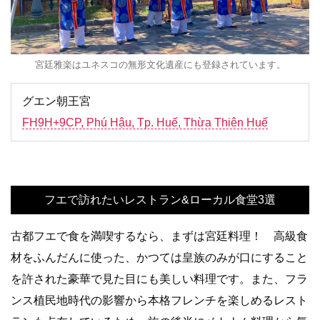
宮廷雅楽はユネスコの無形文化遺産にも登録されています。
グエン朝王宮
FH9H+9CP, Phú Hậu, Tp. Huế, Thừa Thiên Huế
フエで訪れたいレストラン&ローカル食堂3選
古都フエで食を満喫するなら、まずは宮廷料理！ 高級食
材をふんだんに使った、かつては皇族のみが口にすること
を許された豪華で見た目にも美しい料理です。また、フラ
ンス植民地時代の影響から本格フレンチを楽しめるレスト