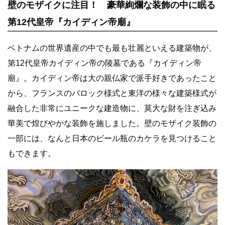
壁のモザイクに注目！ 豪華絢爛な装飾の中に眠る
第12代皇帝『カイディン帝廟』
ベトナムの世界遺産の中でも最も壮麗といえる建築物が、
第12代皇帝カイディン帝の陵墓である『カイディン帝
廟』。カイディン帝は大の親仏家で派手好きであったこと
から、フランスのバロック様式と東洋の様々な建築様式が
融合した非常にユニークな建造物に、莫大な財を注ぎ込み
華美で煌びやかな装飾を施しました。壁のモザイク装飾の
一部には、なんと日本のビール瓶のカケラを見つけること
もできます。