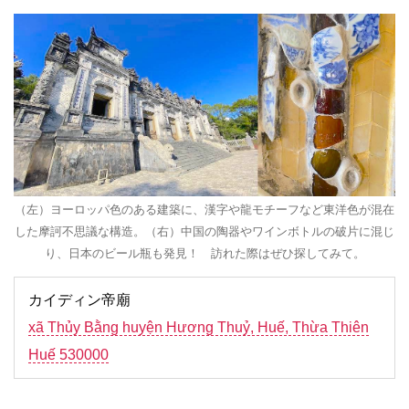
（左）ヨーロッパ色のある建築に、漢字や龍モチーフなど東洋色が混在
した摩訶不思議な構造。（右）中国の陶器やワインボトルの破片に混じ
り、日本のビール瓶も発見！ 訪れた際はぜひ探してみて。
カイディン帝廟
xã Thủy Bằng huyện Hương Thuỷ, Huế, Thừa Thiên
Huế 530000