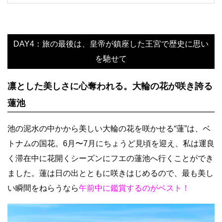
DAY4：旅の最後は、皇帝が鎮座した王宮で歴史に思い
を馳せて
凛とした美しさに心奪われる。大輪の花が咲き誇る
蓮池
池の泥水の中かから美しい大輪の花を咲かせる“蓮”は、ベ
トナムの国花。6月〜7月にちょうど見頃を迎え、私は運良
く滞在中に花開くシーズンにフエの蓮池へ行くことができ
ました。蓮は日の出とともに咲きはじめるので、最も美し
い瞬間をねらうなら
午前中に鑑賞するのがベスト！