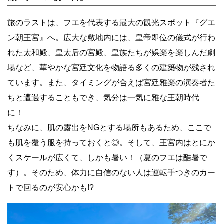
旅のラストは、フエを代表する最大の観光スポット『グエ
ン朝王宮』へ。広大な敷地内には、皇帝即位の儀式が行わ
れた太和殿、皇太后の宮殿、皇族たちが娯楽を楽しんだ劇
場など、華やかな宮廷文化を物語る多くの建築物が残され
ています。また、タイミングが合えば宮廷雅楽の演奏者た
ちと遭遇することもでき、気分は一気に雅な王朝時代
に！
ちなみに、肌の露出をNGとする場所もあるため、ここで
も肌を覆う服を持っておくと◎。そして、王宮内はとにか
くスケールが広くて、しかも暑い！（夏のフエは酷暑で
す）。そのため、体力に自信のない人は運転手つきのカー
トで回るのが安心かも!?