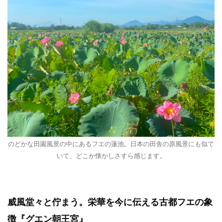
のどかな田園風景の中にあるフエの蓮池。日本の田舎の原風景にも似て
いて、どこか懐かしさすら感じます。
威風堂々と佇まう。栄華を今に伝える古都フエの象
徴『グエン朝王宮』