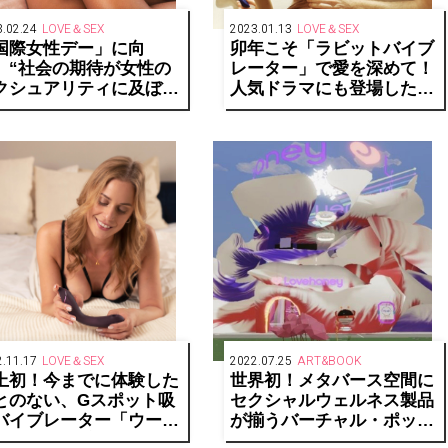
.02.24
LOVE＆SEX
2023.01.13
LOVE＆SEX
国際女性デー」に向
卯年こそ「ラビットバイブ
、“社会の期待が女性の
レーター」で愛を深めて！
クシュアリティに及ぼす
人気ドラマにも登場したプ
響”について、世界15か
レジャートイを徹底分析！
で調査
.11.17
LOVE＆SEX
2022.07.25
ART&BOOK
上初！今までに体験した
世界初！メタバース空間に
とのない、Gスポット吸
セクシャルウェルネス製品
バイブレーター「ウーマ
が揃うバーチャル・ポップ
イザーOG」新登場
アップストア