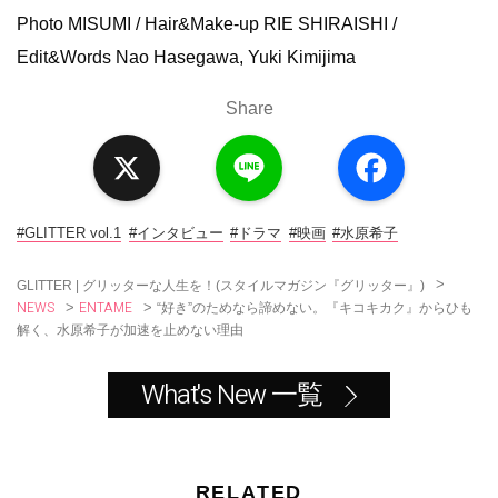
Photo MISUMI / Hair&Make-up RIE SHIRAISHI /
Edit&Words Nao Hasegawa, Yuki Kimijima
Share
X
L
F
i
a
n
c
e
e
b
o
#GLITTER vol.1
#インタビュー
#ドラマ
#映画
#水原希子
o
k
>
GLITTER | グリッターな人生を！(スタイルマガジン『グリッター』)
NEWS
ENTAME
>
>
“好き”のためなら諦めない。『キコキカク』からひも
解く、水原希子が加速を止めない理由
What's New 一覧
RELATED