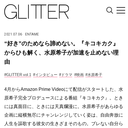
2021.07.06
ENTAME
“好き”のためなら諦めない。『キコキカク』
からひも解く、水原希子が加速を止めない理
由
#GLITTER vol.1
#インタビュー
#ドラマ
#映画
#水原希子
4月からAmazon Prime Videoにて配信がスタートした、水
原希子完全プロデュースによる番組『キコキカク』。とき
には真面目に、ときには天真爛漫に。水原希子があらゆる
企画に縦横無尽にチャンレンジしていく姿は、自由奔放に
人生を謳歌する彼女の生きざまそのもの。ブレない自分ら