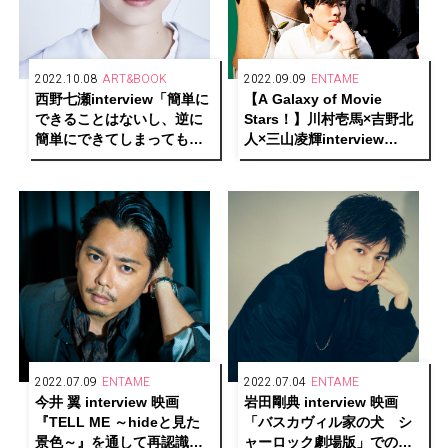
2022.10.08
ART&BOOK
2022.09.09
ENTAME
西野七瀬interview「簡単に
【A Galaxy of Movie
できることはないし、逆に
Stars！】川村壱馬×吉野北
簡単にできてしまってもつ
人×三山凌輝interview
まらない。追い込まれてい
『HiGH&LOW THE
る状況も嫌いじゃないんで
WORST X』
す」
2022.07.09
ENTAME
2022.07.04
ENTAME
今井 翼 interview 映画
岩田剛典 interview 映画
『TELL ME ～hideと見た
「バスカヴィル家の犬 シ
景色～』を通して再認識し
ャーロック劇場版」での新