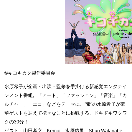
©︎キコキカク製作委員会
水原希子が企画・出演・監修を手掛ける新感覚エンタテイ
ンメント番組。「アート」「ファッション」「音楽」「カ
ルチャー」「エコ」などをテーマに、“素”の水原希子が豪
華ゲストを迎えて様々なことに挑戦する、ドキドキワクワ
クの30分！
ゲスト：山田孝之、Kemio、水原佑果、Shun Watanabe、