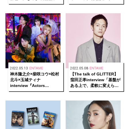
たhideへのリスペクト
たな気づき、そして仕事へ
のスタンスを振り返る
2022.05.13
ENTAME
2022.05.08
ENTAME
神木隆之介×柴咲コウ×松村
【The talk of GLITTER】
北斗×玉城ティナ
窪田正孝interview「基盤が
interview『Actors
ある上で、柔軟に変えられ
transforming into any
るスペースは作っておきた
colors〜何色にでも染まれ
い」
る生き方〜』