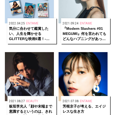
2022.04.25
ENTAME
2021.09.24
ENTAME
気分に合わせて鑑賞した
『Modern Slashers #01
い、人生を輝かせる
MEGUMI』何を言われても
GLITTERな映画6選！-
どんなハプニングがあって
part2-
もそれに向かう、ある意味
修行という感覚
2021.08.27
BEAUTY
2021.07.08
ENTAME
板垣李光人「顔や末端まで
芳根京子が考える、エイジ
意識するというのは、きれ
レスな生き方