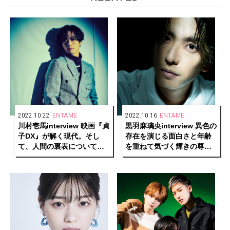
2022.10.22
ENTAME
2022.10.16
ENTAME
川村壱馬interview 映画『貞
黒羽麻璃央interview 異色の
子DX』が解く現代。そし
存在を演じる面白さと年齢
て、人間の裏表について思
を重ねて気づく輝きの尊さ
うこと
を語る