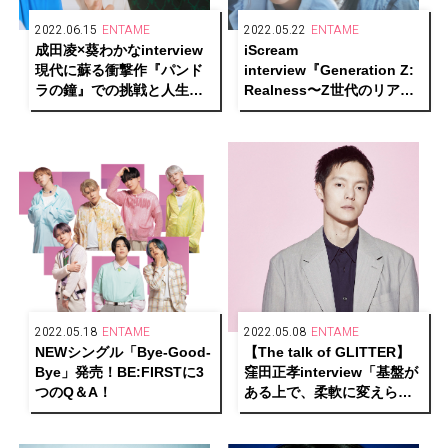
2022.06.15
ENTAME
2022.05.22
ENTAME
成田凌×葵わかなinterview
iScream
現代に蘇る衝撃作『パンド
interview『Generation Z:
ラの鐘』での挑戦と人生の
Realness〜Z世代のリア
変化を語る
ル〜』
2022.05.18
ENTAME
2022.05.08
ENTAME
NEWシングル「Bye-Good-
【The talk of GLITTER】
Bye」発売！BE:FIRSTに3
窪田正孝interview「基盤が
つのQ＆A！
ある上で、柔軟に変えられ
るスペースは作っておきた
い」