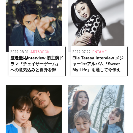
2022.08.31
ART&BOOK
2022.07.22
ENTAME
渡邊圭祐interview 初主演ド
Elle Teresa interview メジ
ラマ『チェイサーゲーム』
ャー1stアルバム『Sweet
への意気込みと自身を輝か
My Life』を通して今伝えた
せるために欠かせない地元
いことーーそして変わらな
愛を語る
い信念とは