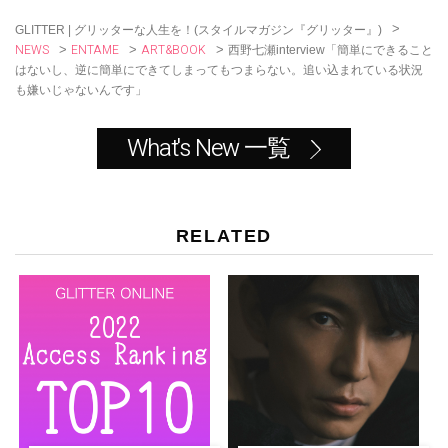
k
>
GLITTER | グリッターな人生を！(スタイルマガジン『グリッター』)
NEWS
ENTAME
ART&BOOK
>
>
>
西野七瀬interview「簡単にできること
はないし、逆に簡単にできてしまってもつまらない。追い込まれている状況
も嫌いじゃないんです」
What's New 一覧
RELATED