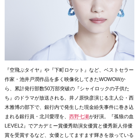
『空飛ぶタイヤ』や『下町ロケット』など、ベストセラー
作家・池井戸潤作品を多く映像化してきたWOWOWか
ら、累計発行部数50万部突破の『シャイロックの子供た
ち』のドラマが放送される。井ノ原快彦演じる主人公・西
木雅博の部下で、銀行内で発生した現金紛失事件に巻き込
まれる銀行員・北川愛理を、
西野七瀬
が好演。『孤狼の血
LEVEL2』でアカデミー賞優秀助演女優賞と優秀新人俳優
賞を受賞するなど、女優としてますます輝きを放っている