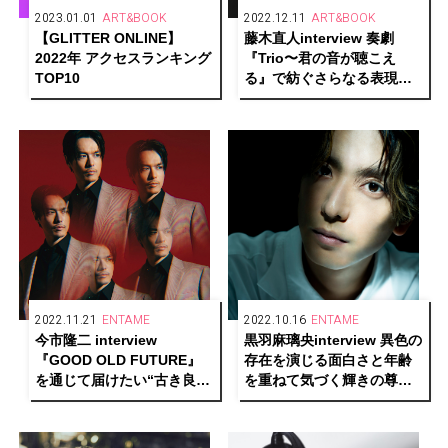
2023.01.01
ART&BOOK
2022.12.11
ART&BOOK
【GLITTER ONLINE】
藤木直人interview 奏劇
2022年 アクセスランキング
『Trio〜君の音が聴こえ
TOP10
る』で紡ぐさらなる表現の
先ーーそして、普遍的な“輝
き”の源を語る
2022.11.21
ENTAME
2022.10.16
ENTAME
今市隆二 interview
黒羽麻璃央interview 異色の
『GOOD OLD FUTURE』
存在を演じる面白さと年齢
を通じて届けたい“古き良き
を重ねて気づく輝きの尊さ
未来”――時代の変化に捉わ
を語る
れず自身の根底にある想い