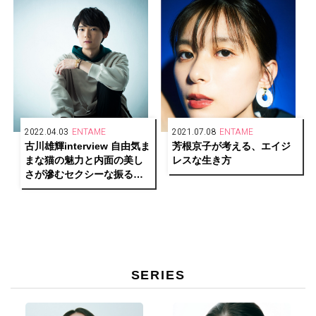
2022.04.03
ENTAME
2021.07.08
ENTAME
古川雄輝interview 自由気ま
芳根京子が考える、エイジ
まな猫の魅力と内面の美し
レスな生き方
さが滲むセクシーな振る舞
いを語る
SERIES