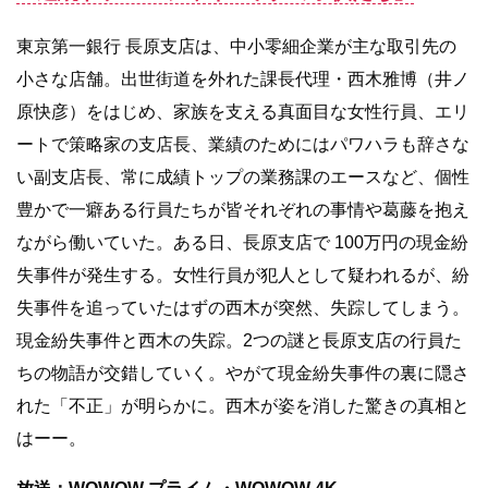
東京第一銀行 長原支店は、中小零細企業が主な取引先の
小さな店舗。出世街道を外れた課長代理・西木雅博（井ノ
原快彦）をはじめ、家族を支える真面目な女性行員、エリ
ートで策略家の支店長、業績のためにはパワハラも辞さな
い副支店長、常に成績トップの業務課のエースなど、個性
豊かで一癖ある行員たちが皆それぞれの事情や葛藤を抱え
ながら働いていた。ある日、長原支店で 100万円の現金紛
失事件が発生する。女性行員が犯人として疑われるが、紛
失事件を追っていたはずの西木が突然、失踪してしまう。
現金紛失事件と西木の失踪。2つの謎と長原支店の行員た
ちの物語が交錯していく。やがて現金紛失事件の裏に隠さ
れた「不正」が明らかに。西木が姿を消した驚きの真相と
はーー。