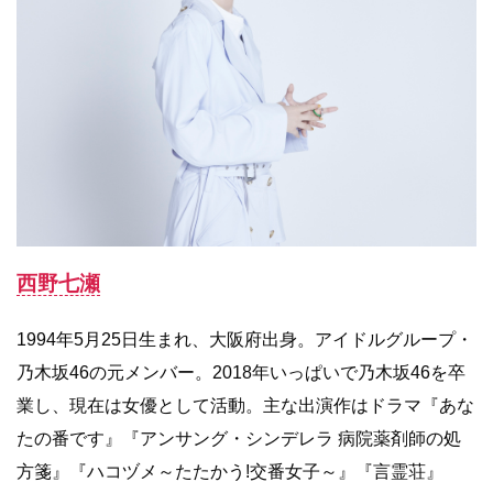
西野七瀬
1994年5月25日生まれ、大阪府出身。アイドルグループ・
乃木坂46の元メンバー。2018年いっぱいで乃木坂46を卒
業し、現在は女優として活動。主な出演作はドラマ『あな
たの番です』『アンサング・シンデレラ 病院薬剤師の処
方箋』『ハコヅメ～たたかう!交番女子～』『言霊荘』