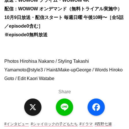
放送：WOWOW プライム・WOWOW 4K
配信：WOWOW オンデマンド（無料トライアル実施中）
10月9日放送・配信スタート 毎週日曜 午後10時〜［全5話
／episode0含む］
※episode0無料放送
Photos Hirohisa Nakano / Styling Takashi
Yamamoto@style3 / Hair&Make-upGeorge / Words Hiroko
Goto / Edit Kaori Watabe
Share
X
L
F
i
a
n
c
e
e
b
o
#インタビュー
#シャイロックの子どもたち
#ドラマ
#西野七瀬
o