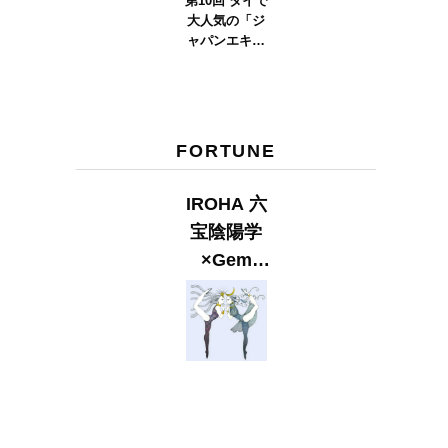
第10回 タイで
大人気の「ジ
ャパンエキス
ポタイラン
ド」とは？
Part.2
FORTUNE
IROHA 六
宝陰陽学
×Gem
Muse
【GLITTER
2023
SUMMER
issue】