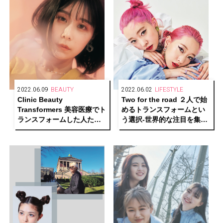
2022.06.09
BEAUTY
2022.06.02
LIFESTYLE
Clinic Beauty
Two for the road ２人で始
Transformers 美容医療でト
めるトランスフォームとい
ランスフォームした人たち
う選択-世界的な注目を集め
／01.有村藍里
る双子のファッションアイ
コン／AMIAYA –