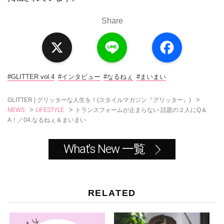
Share
X
L
F
i
a
n
c
e
e
b
o
#GLITTER vol.4
#インタビュー
#なるねぇ
#まいまい
o
k
>
GLITTER | グリッターな人生を！(スタイルマガジン『グリッター』)
NEWS
LIFESTYLE
>
>
トランスフォームが止まらない 話題の２人にQ＆
A！／04.なるねぇ＆まいまい
What's New 一覧
RELATED