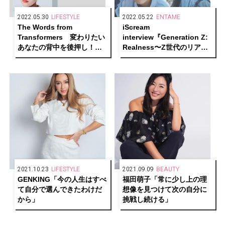
2022.05.30
LIFESTYLE
2022.05.22
ENTAME
The Words from
iScream
Transformers 変わりたい
interview『Generation Z:
あなたの背中を後押し！ト
Realness〜Z世代のリア
ランスフォーマーたちの格
ル〜』
言part1
2021.10.23
LIFESTYLE
2021.09.09
BEAUTY
GENKING「今の人生はすべ
福田萌子「常に少し上の理
て自分で選んできたわけだ
想像を見つけて次の自分に
から」
挑戦し続ける」