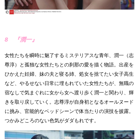
8 『潤一』
女性たちを瞬時に魅了するミステリアスな青年、潤一（志
尊淳）と孤独な女性たちとの刹那の愛を描く物語。出産を
ひかえた妊婦、妹の夫と寝る姉、処女を捨てたい女子高生
など、やるせない日常に埋もれていた女性たちが、無職の
宿なしで気まぐれに女から女へ渡り歩く潤一と関わり、輝
きを取り戻していく。志尊淳が自身初となるオールヌード
に挑み、官能的なベッドシーンで体当たりの演技を披露。
つかみどころのない色気がダダもれです。