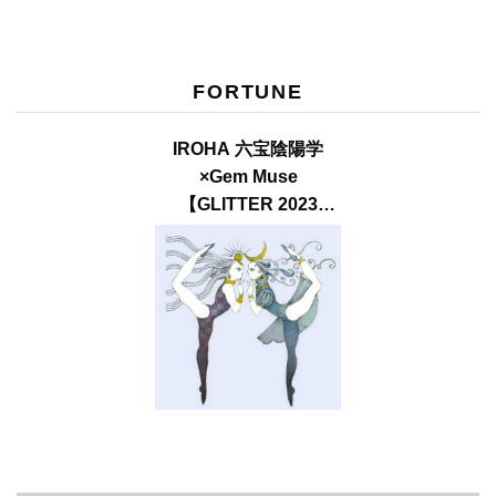
FORTUNE
IROHA 六宝陰陽学
×Gem Muse
【GLITTER 2023
SUMMER issue】