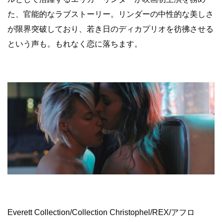
た、官能的なラブストーリー。リンダーの中性的な美しさ
が限界突破しており、若き日のディカプリオを彷彿させる
という声も。もれなく恋に落ちます。
Everett Collection/Collection Christophel/REX/アフロ