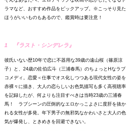
ラマなど、おすすめ作品をピックアップ。※こっそり見た
ほうがいいものもあるので、鑑賞時は要注意！
1 『ラスト・シンデレラ』
彼氏いない歴10年で恋に不器用な39歳の遠山桜（篠原涼
子）と、24歳の佐伯広斗（三浦春馬）のちょっとHなラブ
コメディ。恋愛＜仕事でオス化しつつある現代女性の姿を
赤裸々に描き、大人の恋らしいお色気描写も多く高視聴率
を記録したが、何よりも注目すべきは当時23歳の三浦春
馬！ ラブシーンの圧倒的なエロかっこよさに度肝を抜か
れる女性が多発。年下男子の無邪気なかわいさと大人の色
気が爆発し、ときめきを回避できない。