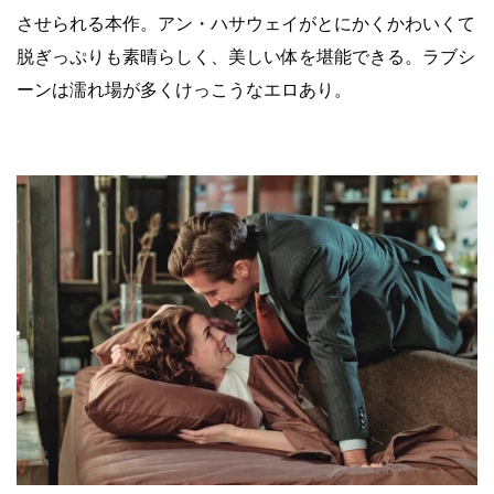
させられる本作。アン・ハサウェイがとにかくかわいくて
脱ぎっぷりも素晴らしく、美しい体を堪能できる。ラブシ
ーンは濡れ場が多くけっこうなエロあり。