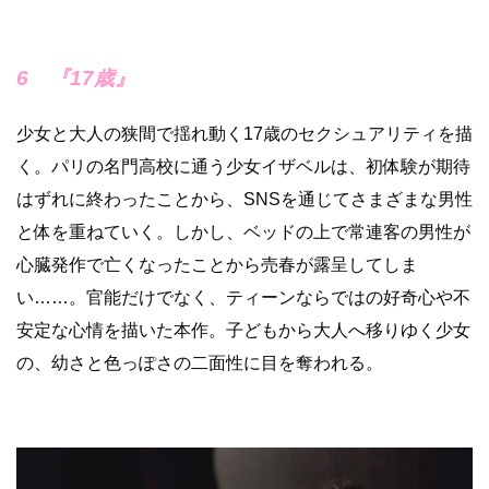
6 『17歳』
少女と大人の狭間で揺れ動く17歳のセクシュアリティを描
く。パリの名門高校に通う少女イザベルは、初体験が期待
はずれに終わったことから、SNSを通じてさまざまな男性
と体を重ねていく。しかし、ベッドの上で常連客の男性が
心臓発作で亡くなったことから売春が露呈してしま
い……。官能だけでなく、ティーンならではの好奇心や不
安定な心情を描いた本作。子どもから大人へ移りゆく少女
の、幼さと色っぽさの二面性に目を奪われる。