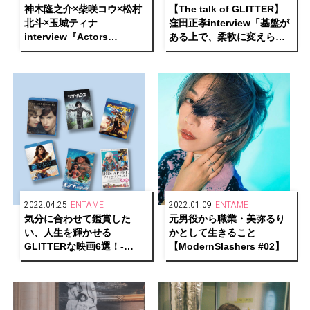
神木隆之介×柴咲コウ×松村
【The talk of GLITTER】
北斗×玉城ティナ
窪田正孝interview「基盤が
interview『Actors
ある上で、柔軟に変えられ
transforming into any
るスペースは作っておきた
colors〜何色にでも染まれ
い」
る生き方〜』
2022.04.25
ENTAME
2022.01.09
ENTAME
気分に合わせて鑑賞した
元男役から職業・美弥るり
い、人生を輝かせる
かとして生きること
GLITTERな映画6選！-
【ModernSlashers #02】
part2-