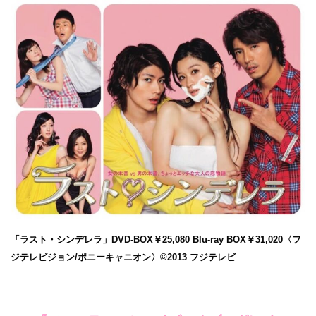
「ラスト・シンデレラ」DVD-BOX￥25,080 Blu-ray BOX￥31,020〈フ
ジテレビジョン/ポニーキャニオン〉©2013 フジテレビ