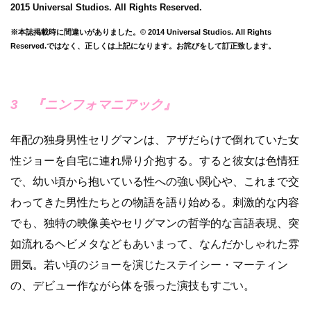
2015 Universal Studios. All Rights Reserved.
※本誌掲載時に間違いがありました。© 2014 Universal Studios. All Rights
Reserved.ではなく、正しくは上記になります。お詫びをして訂正致します。
3 『ニンフォマニアック』
年配の独身男性セリグマンは、アザだらけで倒れていた女
性ジョーを自宅に連れ帰り介抱する。すると彼女は色情狂
で、幼い頃から抱いている性への強い関心や、これまで交
わってきた男性たちとの物語を語り始める。刺激的な内容
でも、独特の映像美やセリグマンの哲学的な言語表現、突
如流れるヘビメタなどもあいまって、なんだかしゃれた雰
囲気。若い頃のジョーを演じたステイシー・マーティン
の、デビュー作ながら体を張った演技もすごい。