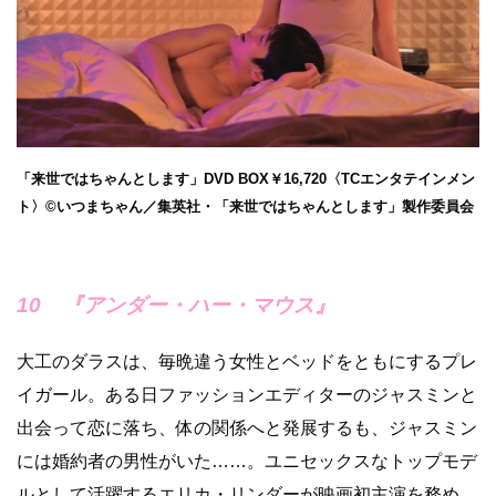
「来世ではちゃんとします」DVD BOX￥16,720〈TCエンタテインメン
ト〉©いつまちゃん／集英社・「来世ではちゃんとします」製作委員会
10 『アンダー・ハー・マウス』
大工のダラスは、毎晩違う女性とベッドをともにするプレ
イガール。ある日ファッションエディターのジャスミンと
出会って恋に落ち、体の関係へと発展するも、ジャスミン
には婚約者の男性がいた……。ユニセックスなトップモデ
ルとして活躍するエリカ・リンダーが映画初主演を務め